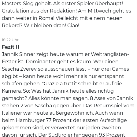
Masters-Sieg geholt. Als erster Spieler überhaupt!
Gestartet
Gratulation aus der Redaktion! Am Mittwoch geht es
SIN
dann weiter in Roma! Vielleicht mit einem neuen
Erster Aufschlag
Rekord? Wir bleiben dran! Ciao!
18:22 Uhr
Fazit II
Jannik Sinner zeigt heute warum er Weltranglisten-
Erster ist. Dominanter geht es kaum. Wer einen
Sascha Zverev so ausschauen lässt – nur drei Games
abgibt – kann heute wohl mehr als nur entspannt
schlafen gehen. "Grazie a tutti" schreibt er auf die
Kamera. So: Was hat Jannik heute alles richtig
gemacht? Alles könnte man sagen. 8 Asse von Jannik
stehen 2 von Sascha gegenüber. Das Returnspiel vom
Italiener war heute außergewöhnlich. Auch wenn
beim Hamburger 77 Prozent der ersten Aufschläge
gekommen sind, er verwertet nur jeden zweiten
davon für sich. Der Südtiroler hingegen 93 Prozent.