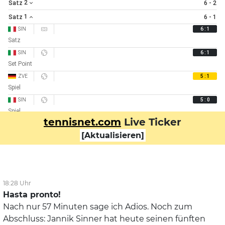
2
6 - 2
Satz
1
6 - 1
Satz
SIN
6 : 1
Satz
SIN
6 : 1
Set Point
ZVE
5 : 1
Spiel
SIN
5 : 0
Spiel
tennisnet.com
Live Ticker
SIN
4 : 0
[Aktualisieren]
Break gewonnen
SIN
3 : 0
Spiel
SIN
2 : 0
Break gewonnen
18:28 Uhr
Hasta pronto!
SIN
1 : 0
Nach nur 57 Minuten sage ich Adios. Noch zum
Spiel
Abschluss: Jannik Sinner hat heute seinen fünften
1. Satz