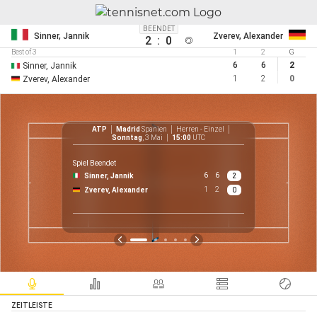
BEENDET
Sinner, Jannik
Zverev, Alexander
2
:
0
Best of 3
1
2
G
6
6
2
Sinner, Jannik
1
2
0
Zverev, Alexander
ATP
Madrid
Spanien
Herren - Einzel
AT
Sonntag
, 3 Mai
15:00
UTC
Spiel Beendet
6
6
Sinner, Jannik
2
€ 
1
2
Zverev, Alexander
0
P
ZEITLEISTE