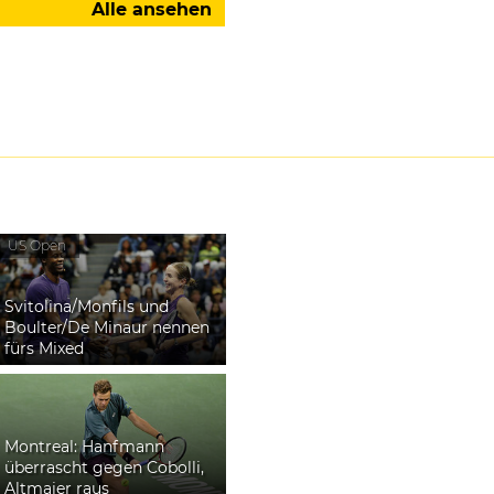
Alle ansehen
US Open
Svitolina/Monfils und
Boulter/De Minaur nennen
fürs Mixed
Montreal: Hanfmann
überrascht gegen Cobolli,
Altmaier raus