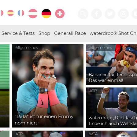
Service & Tests
Shop
Generali Race
waterdrop® Shot Ch
Allgemeines
Allgemeines
Bananen für Tennisspi
Das war einmal!
ATP
"Rafa" ist für einen Emmy
waterdrop: „Die Flasc
nominiert
finde ich auch Weltkla
ATP
WTA