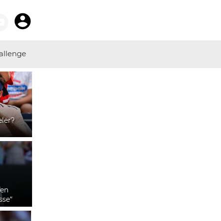
allenge
eler?
hen
sse“