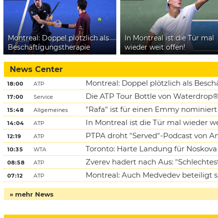
Montreal: Doppel plötzlich als
In Montreal ist die Tür mal
Beschäftigungstherapie
wieder weit offen!
News Center
Montreal: Doppel plötzlich als Besc
18:00
ATP
Die ATP Tour Bottle von Waterdrop
17:00
Service
"Rafa" ist für einen Emmy nominiert
15:48
Allgemeines
In Montreal ist die Tür mal wieder we
14:04
ATP
PTPA droht "Served"-Podcast von A
12:19
ATP
Toronto: Harte Landung für Noskova
10:35
WTA
Zverev hadert nach Aus: "Schlechtest
08:58
ATP
Montreal: Auch Medvedev beteiligt 
07:12
ATP
» mehr News