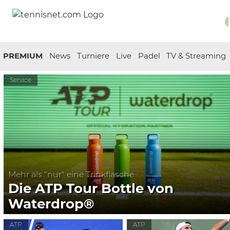
PREMIUM
News
Turniere
Live
Padel
TV & Streaming
Service
Mehr als "nur" eine Trinkflasche
Die ATP Tour Bottle von
Waterdrop®
ATP
ATP