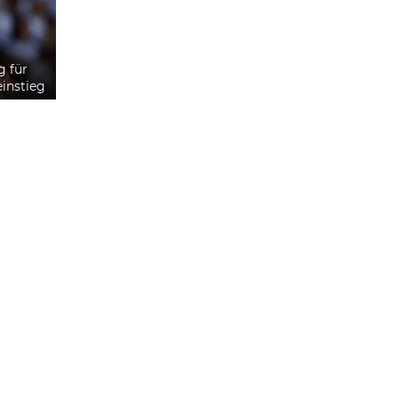
g für
instieg