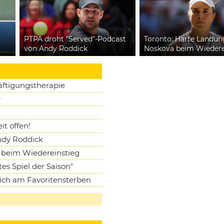
PTPA droht "Served"-Podcast
Toronto: Harte Landun
von Andy Roddick
Noskova beim Wiedere
häftigungstherapie
®
it offen!
ndy Roddick
 beim Wiedereinstieg
es Spiel der Saison"
sich am Favoritensterben