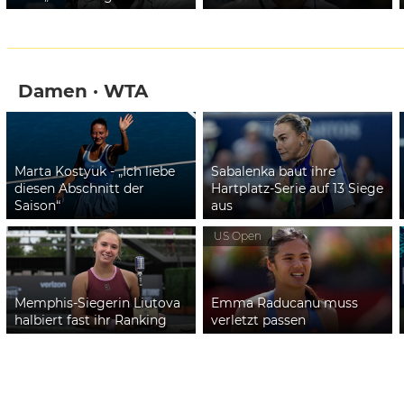
Damen · WTA
Marta Kostyuk - „Ich liebe
Sabalenka baut ihre
diesen Abschnitt der
Hartplatz-Serie auf 13 Siege
Saison“
aus
US Open
Memphis-Siegerin Liutova
Emma Raducanu muss
halbiert fast ihr Ranking
verletzt passen