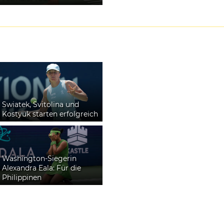
Swiatek, Svitolina und
Kostyuk starten erfolgreich
Washington-Siegerin
Alexandra Eala: Für die
Philippinen