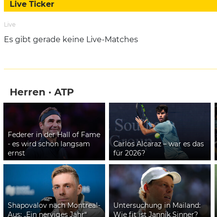
Live Ticker
Live
Es gibt gerade keine Live-Matches
Herren · ATP
Federer in der Hall of Fame
- es wird schön langsam
Carlos Alcaraz – war es das
ernst
für 2026?
Shapovalov nach Montreal-
Untersuchung in Mailand:
Aus: „Ein nerviges Jahr“
Wie fit ist Jannik Sinner?