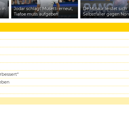
 in
Jodar schlägt Musetti erneut,
De Minaur leistet sich
Tiafoe muss aufgeben
Selbstfaller gegen Nor
rbessert“
geben