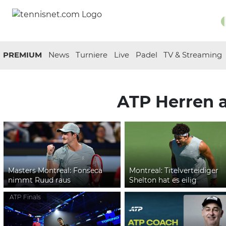
PREMIUM
News
Turniere
Live
Padel
TV & Streaming
ATP Herren 
Masters Montreal: Fonseca
Montreal: Titelverteidiger
nimmt Ruud raus
Shelton hat es eilig
ATP Finals