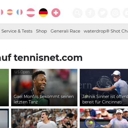
Service & Tests
Shop
Generali Race
waterdrop® Shot Ch
auf tennisnet.com
US Open
Gael Monfils bekommt seinen
Jannik Sinner ist offen
letzten Tanz
bereit für Cincinnati