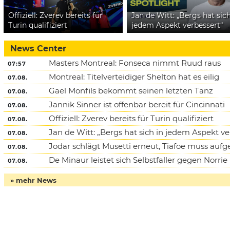
Offiziell: Zverev bereits für
Jan de Witt: „Bergs hat sich
Turin qualifiziert
jedem Aspekt verbessert“
News Center
Masters Montreal: Fonseca nimmt Ruud raus
07:57
Montreal: Titelverteidiger Shelton hat es eilig
07.08.
Gael Monfils bekommt seinen letzten Tanz
07.08.
Jannik Sinner ist offenbar bereit für Cincinnati
07.08.
Offiziell: Zverev bereits für Turin qualifiziert
07.08.
Jan de Witt: „Bergs hat sich in jedem Aspekt ve
07.08.
Jodar schlägt Musetti erneut, Tiafoe muss auf
07.08.
De Minaur leistet sich Selbstfaller gegen Norrie
07.08.
» mehr News