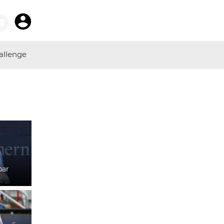
allenge
bar