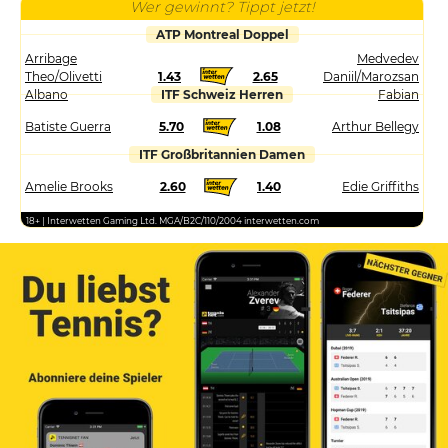
Wer gewinnt? Tippt jetzt!
ATP Montreal Doppel
Arribage
Medvedev
Theo/Olivetti
1.43
2.65
Daniil/Marozsan
Albano
ITF Schweiz Herren
Fabian
Batiste Guerra
5.70
1.08
Arthur Bellegy
ITF Großbritannien Damen
Amelie Brooks
2.60
1.40
Edie Griffiths
18+ | Interwetten Gaming Ltd. MGA/B2C/110/2004 interwetten.com