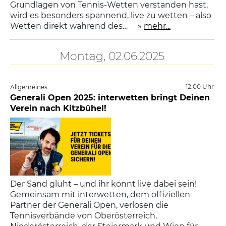
Grundlagen von Tennis-Wetten verstanden hast,
wird es besonders spannend, live zu wetten – also
Wetten direkt während des… »
mehr...
Montag, 02.06.2025
12:00 Uhr
Allgemeines
Generali Open 2025: interwetten bringt Deinen
Verein nach Kitzbühel!
Der Sand glüht – und ihr könnt live dabei sein!
Gemeinsam mit interwetten, dem offiziellen
Partner der Generali Open, verlosen die
Tennisverbände von Oberösterreich,