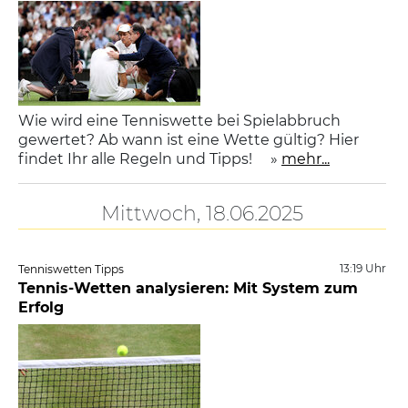
Wie wird eine Tenniswette bei Spielabbruch
gewertet? Ab wann ist eine Wette gültig? Hier
findet Ihr alle Regeln und Tipps! »
mehr...
Mittwoch, 18.06.2025
13:19 Uhr
Tenniswetten Tipps
Tennis-Wetten analysieren: Mit System zum
Erfolg