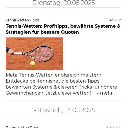
Dienstag, 20.05.2025
11:43 Uhr
Tenniswetten Tipps
Tennis-Wetten: Profitipps, bewährte Systeme &
Strategien für bessere Quoten
Meta: Tennis-Wetten erfolgreich meistern!
Entdecke bei tennisnet die besten Tipps,
bewährten Systeme & cleveren Tricks für höhere
Gewinnchancen. Jetzt clever wetten! »
mehr...
Mittwoch, 14.05.2025
12:30 Uhr
Tenniswetten Tipps