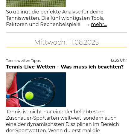
So gelingt die perfekte Analyse für deine
Tenniswetten. Die fünf wichtigsten Tools,
Faktoren und Rechenbeispiele. »
mehr...
Mittwoch, 11.06.2025
13:35 Uhr
Tenniswetten Tipps
Tennis-Live-Wetten – Was muss ich beachten?
Tennis ist nicht nur eine der beliebtesten
Zuschauer-Sportarten weltweit, sondern auch
eine der dynamischsten Disziplinen im Bereich
der Sportwetten. Wenn du erst mal die