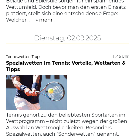
Beläge und Spielstile sorgen für ein spannendes
Wettumfeld. Doch bevor man den ersten Einsatz
platziert, stellt sich eine entscheidende Frage:
Welcher… »
mehr...
Dienstag, 02.09.2025
11:46 Uhr
Tenniswetten Tipps
Spezialwetten im Tennis: Vorteile, Wettarten &
Tipps
Tennis gehört zu den beliebtesten Sportarten im
Wettprogramm – nicht zuletzt wegen der großen
Auswahl an Wettmöglichkeiten. Besonders
Spezialwetten, auch “Sonderwetten” genannt,