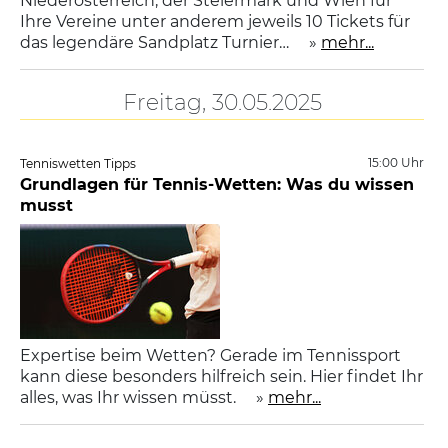
Niederösterreich, der Steiermark und Wien für
Ihre Vereine unter anderem jeweils 10 Tickets für
das legendäre Sandplatz Turnier… »
mehr...
Freitag, 30.05.2025
15:00 Uhr
Tenniswetten Tipps
Grundlagen für Tennis-Wetten: Was du wissen
musst
Expertise beim Wetten? Gerade im Tennissport
kann diese besonders hilfreich sein. Hier findet Ihr
alles, was Ihr wissen müsst. »
mehr...