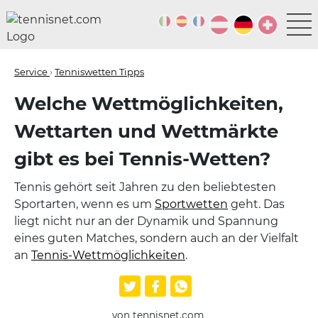
Service
›
Tenniswetten Tipps
Welche Wettmöglichkeiten,
Wettarten und Wettmärkte
gibt es bei Tennis-Wetten?
Tennis gehört seit Jahren zu den beliebtesten
Sportarten, wenn es um
Sportwetten
geht. Das
liegt nicht nur an der Dynamik und Spannung
eines guten Matches, sondern auch an der Vielfalt
an
Tennis-Wettmöglichkeiten
.
von tennisnet.com