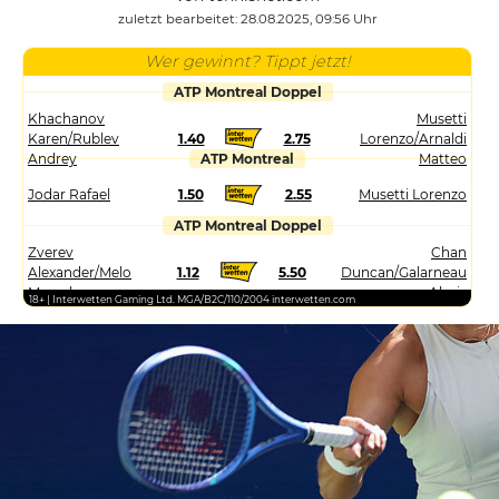
zuletzt bearbeitet: 28.08.2025, 09:56 Uhr
Wer gewinnt? Tippt jetzt!
ATP Montreal Doppel
Khachanov
Musetti
Karen/Rublev
1.40
2.75
Lorenzo/Arnaldi
Andrey
ATP Montreal
Matteo
Jodar Rafael
1.50
2.55
Musetti Lorenzo
ATP Montreal Doppel
Zverev
Chan
Alexander/Melo
1.12
5.50
Duncan/Galarneau
Marcelo
Alexis
18+ | Interwetten Gaming Ltd. MGA/B2C/110/2004 interwetten.com