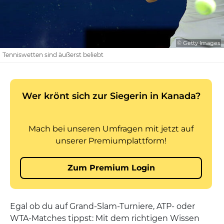
© Getty Images
Tenniswetten sind äußerst beliebt
Egal ob du auf Grand-Slam-Turniere, ATP- oder
WTA-Matches tippst: Mit dem richtigen Wissen