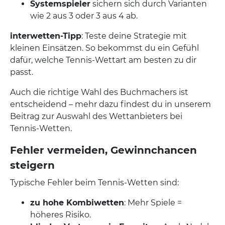
Systemspieler
sichern sich durch Varianten
wie 2 aus 3 oder 3 aus 4 ab.
interwetten-Tipp
: Teste deine Strategie mit
kleinen Einsätzen. So bekommst du ein Gefühl
dafür, welche Tennis-Wettart am besten zu dir
passt.
Auch die richtige Wahl des Buchmachers ist
entscheidend – mehr dazu findest du in unserem
Beitrag zur Auswahl des Wettanbieters bei
Tennis-Wetten.
Fehler vermeiden, Gewinnchancen
steigern
Typische Fehler beim Tennis-Wetten sind:
zu hohe Kombiwetten
: Mehr Spiele =
höheres Risiko.