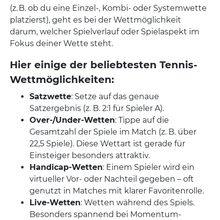
(z. B. ob du eine Einzel-, Kombi- oder Systemwette
platzierst), geht es bei der Wettmöglichkeit
darum, welcher Spielverlauf oder Spielaspekt im
Fokus deiner Wette steht.
Hier einige der beliebtesten Tennis-
Wettmöglichkeiten:
Satzwette
: Setze auf das genaue
Satzergebnis (z. B. 2:1 für Spieler A).
Over-/Under-Wetten
: Tippe auf die
Gesamtzahl der Spiele im Match (z. B. über
22,5 Spiele). Diese Wettart ist gerade für
Einsteiger besonders attraktiv.
Handicap-Wetten
: Einem Spieler wird ein
virtueller Vor- oder Nachteil gegeben – oft
genutzt in Matches mit klarer Favoritenrolle.
Live-Wetten
: Wetten während des Spiels.
Besonders spannend bei Momentum-