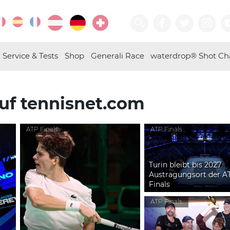
Service & Tests
Shop
Generali Race
waterdrop® Shot Ch
auf tennisnet.com
ATP Finals
ATP Finals
Turin bleibt bis 2027
Austragungsort der A
Finals
ATP Finals