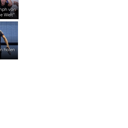
mph von
ie Welt"
en holen