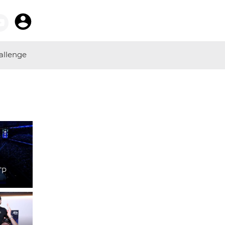
allenge
TP