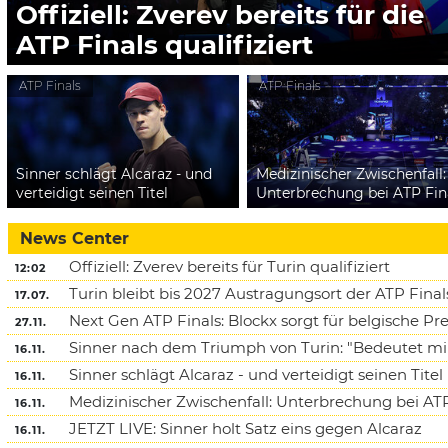
Offiziell: Zverev bereits für die
ATP Finals qualifiziert
ATP Finals
ATP Finals
Sinner schlägt Alcaraz - und
Medizinischer Zwischenfall:
verteidigt seinen Titel
Unterbrechung bei ATP Fin
News Center
Offiziell: Zverev bereits für Turin qualifiziert
12:02
Turin bleibt bis 2027 Austragungsort der ATP Final
17.07.
Next Gen ATP Finals: Blockx sorgt für belgische Pr
27.11.
Sinner nach dem Triumph von Turin: "Bedeutet mir
16.11.
Sinner schlägt Alcaraz - und verteidigt seinen Titel
16.11.
Medizinischer Zwischenfall: Unterbrechung bei ATP
16.11.
JETZT LIVE: Sinner holt Satz eins gegen Alcaraz
16.11.