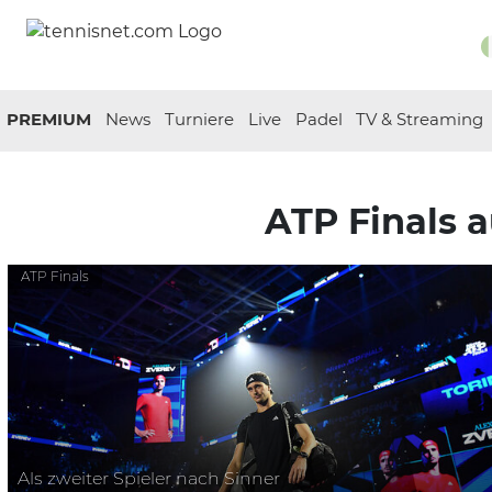
PREMIUM
News
Turniere
Live
Padel
TV & Streaming
ATP Finals 
ATP Finals
Als zweiter Spieler nach Sinner