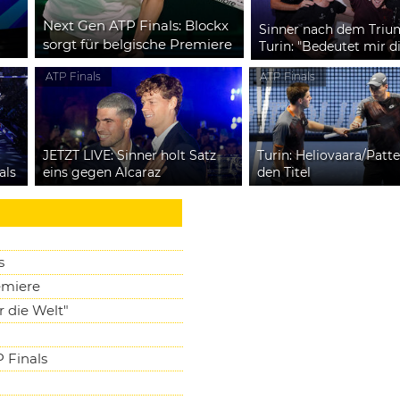
Next Gen ATP Finals: Blockx
Sinner nach dem Triu
sorgt für belgische Premiere
Turin: "Bedeutet mir d
ATP Finals
ATP Finals
JETZT LIVE: Sinner holt Satz
Turin: Heliovaara/Patt
als
eins gegen Alcaraz
den Titel
s
emiere
 die Welt"
 Finals