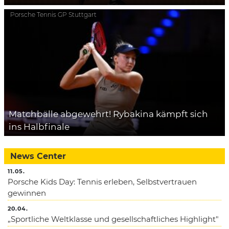
Porsche Tennis GP Stuttgart
Matchbälle abgewehrt! Rybakina kämpft sich
ins Halbfinale
News Center
11.05.
Porsche Kids Day: Tennis erleben, Selbstvertrauen
gewinnen
20.04.
„Sportliche Weltklasse und gesellschaftliches Highlight"