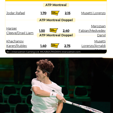
ATP Montreal
Jodar Rafael
1.70
2.15
Musetti Lorenzo
ATP Montreal Doppel
Marozsan
Harper
1.50
2.40
Fabian/Medvedev
Cleeve/Draxl Liam
ATP Montreal Doppel
Daniil
Khachanov
Musetti
Karen/Rublev
1.40
2.75
Lorenzo/Arnaldi
Andrey
Matteo
18+ | Interwetten Gaming Ltd. MGA/B2C/110/2004 interwetten.com