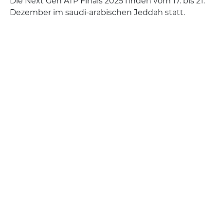
Die Next Gen ATP Finals 2025 finden vom 17. bis 21.
Dezember im saudi-arabischen Jeddah statt.