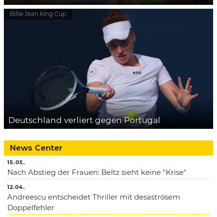
Billie Jean King Cup
Deutschland verliert gegen Portugal
News Center
15.05.
Nach Abstieg der Frauen: Beltz sieht keine "Krise"
12.04.
Andreescu entscheidet Thriller mit desaströsem
Doppelfehler