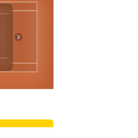
Spiel-Statistik
7
3
Asse
2
7
Doppelfehler
31
26
Punkte Nach 1. Aufschlag
7
1
Gewonnene Breakbälle