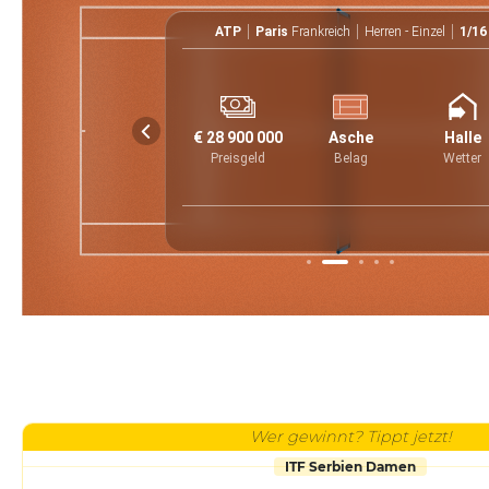
en - Einzel
ATP
Paris
Frankreich
Herren - Einzel
1/16
0
UTC
6
6
6
3
€ 28 900 000
Asche
Halle
2
2
3
0
Preisgeld
Belag
Wetter
Wer gewinnt? Tippt jetzt!
ITF Serbien Damen