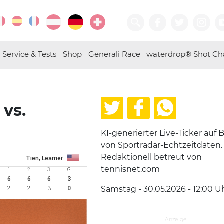
Service & Tests
Shop
Generali Race
waterdrop® Shot Ch
 vs.
KI-generierter Live-Ticker auf B
von Sportradar-Echtzeitdaten.
Redaktionell betreut von
Tien, Learner
tennisnet.com
1
2
3
G
6
6
6
3
Samstag - 30.05.2026 - 12:00
U
2
2
3
0