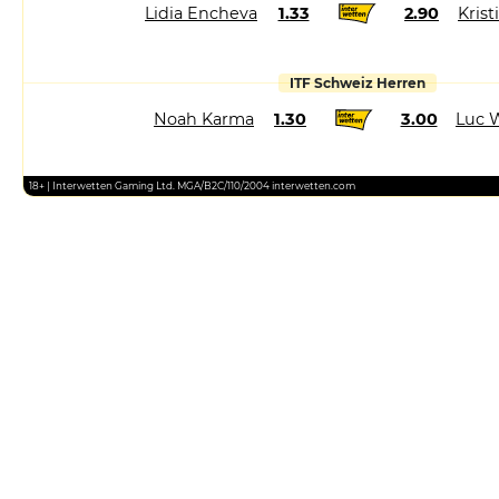
Lidia Encheva
1.33
2.90
Kris
ITF Schweiz Herren
Noah Karma
1.30
3.00
Luc 
18+ | Interwetten Gaming Ltd. MGA/B2C/110/2004 interwetten.com