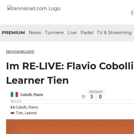
PREMIUM
News
Turniere
Live
Padel
TV & Streaming
tennisnet.com
Im RE-LIVE: Flavio Cobolli
Learner Tien
BEENDET
Cobolli, Flavio
3
:
0
Best of 5
Cobolli, Flavio
Tien, Learner