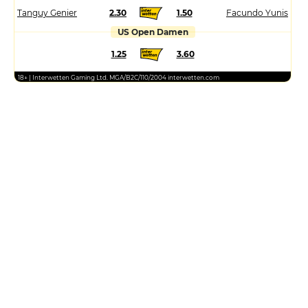
Tanguy Genier
2.30
1.50
Facundo Yunis
US Open Damen
1.25
3.60
18+ | Interwetten Gaming Ltd. MGA/B2C/110/2004 interwetten.com