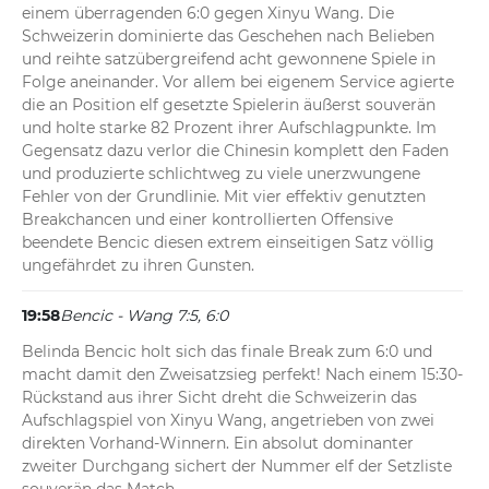
einem überragenden 6:0 gegen Xinyu Wang. Die 
Schweizerin dominierte das Geschehen nach Belieben 
und reihte satzübergreifend acht gewonnene Spiele in 
Folge aneinander. Vor allem bei eigenem Service agierte 
die an Position elf gesetzte Spielerin äußerst souverän 
und holte starke 82 Prozent ihrer Aufschlagpunkte. Im 
Gegensatz dazu verlor die Chinesin komplett den Faden 
und produzierte schlichtweg zu viele unerzwungene 
Fehler von der Grundlinie. Mit vier effektiv genutzten 
Breakchancen und einer kontrollierten Offensive 
beendete Bencic diesen extrem einseitigen Satz völlig 
ungefährdet zu ihren Gunsten.
19:58
Bencic - Wang 7:5, 6:0
Belinda Bencic holt sich das finale Break zum 6:0 und 
macht damit den Zweisatzsieg perfekt! Nach einem 15:30-
Rückstand aus ihrer Sicht dreht die Schweizerin das 
Aufschlagspiel von Xinyu Wang, angetrieben von zwei 
direkten Vorhand-Winnern. Ein absolut dominanter 
zweiter Durchgang sichert der Nummer elf der Setzliste 