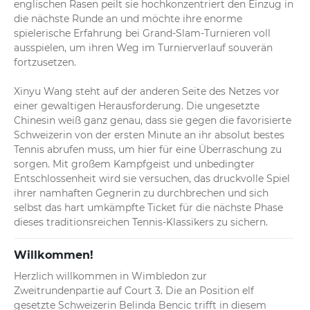
englischen Rasen peilt sie hochkonzentriert den Einzug in 
die nächste Runde an und möchte ihre enorme 
spielerische Erfahrung bei Grand-Slam-Turnieren voll 
ausspielen, um ihren Weg im Turnierverlauf souverän 
fortzusetzen.

Xinyu Wang steht auf der anderen Seite des Netzes vor 
einer gewaltigen Herausforderung. Die ungesetzte 
Chinesin weiß ganz genau, dass sie gegen die favorisierte 
Schweizerin von der ersten Minute an ihr absolut bestes 
Tennis abrufen muss, um hier für eine Überraschung zu 
sorgen. Mit großem Kampfgeist und unbedingter 
Entschlossenheit wird sie versuchen, das druckvolle Spiel 
ihrer namhaften Gegnerin zu durchbrechen und sich 
selbst das hart umkämpfte Ticket für die nächste Phase 
dieses traditionsreichen Tennis-Klassikers zu sichern.
Willkommen!
Herzlich willkommen in Wimbledon zur 
Zweitrundenpartie auf Court 3. Die an Position elf 
gesetzte Schweizerin Belinda Bencic trifft in diesem 