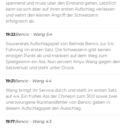
spannend und muss über den Einstand gehen. Letztlich 
kann sie sich aber auf ihren ersten Aufschlag verlassen 
und wehrt den kleinen Angriff der Schweizerin 
erfolgreich ab.
19:22
Bencic - Wang 5:4
Souveränes Aufschlagspiel von Belinda Bencic zur 5:4-
Führung im ersten Satz. Die Schweizerin gibt keinen 
einzigen Punkt ab und markiert auf dem Weg zum 
Spielgewinn ein Ass. Nun serviert Xinyu Wang gegen den 
Satzverlust und steht unter Druck.
19:21
Bencic - Wang 4:4
Wang bringt ihr Service durch und stellt im ersten Satz 
auf 4:4. Ein frühes Ass der Chinesin zum 30:0 sowie zwei 
unerzwungene Rückhandfehler von Bencic geben in 
diesem Aufschlagspiel den Ausschlag.
19:17
Bencic - Wang 4:3