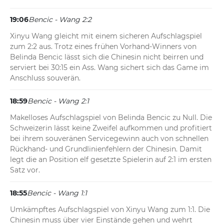
19:06
Bencic - Wang 2:2
Xinyu Wang gleicht mit einem sicheren Aufschlagspiel 
zum 2:2 aus. Trotz eines frühen Vorhand-Winners von 
Belinda Bencic lässt sich die Chinesin nicht beirren und 
serviert bei 30:15 ein Ass. Wang sichert sich das Game im 
Anschluss souverän.
18:59
Bencic - Wang 2:1
Makelloses Aufschlagspiel von Belinda Bencic zu Null. Die 
Schweizerin lässt keine Zweifel aufkommen und profitiert 
bei ihrem souveränen Servicegewinn auch von schnellen 
Rückhand- und Grundlinienfehlern der Chinesin. Damit 
legt die an Position elf gesetzte Spielerin auf 2:1 im ersten 
Satz vor.
18:55
Bencic - Wang 1:1
Umkämpftes Aufschlagspiel von Xinyu Wang zum 1:1. Die 
Chinesin muss über vier Einstände gehen und wehrt 