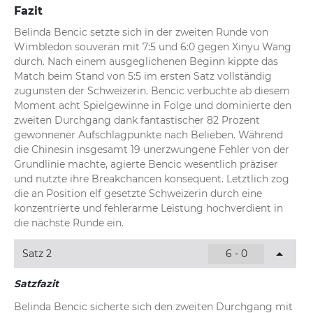
Fazit
Belinda Bencic setzte sich in der zweiten Runde von 
Wimbledon souverän mit 7:5 und 6:0 gegen Xinyu Wang 
durch. Nach einem ausgeglichenen Beginn kippte das 
Match beim Stand von 5:5 im ersten Satz vollständig 
zugunsten der Schweizerin. Bencic verbuchte ab diesem 
Moment acht Spielgewinne in Folge und dominierte den 
zweiten Durchgang dank fantastischer 82 Prozent 
gewonnener Aufschlagpunkte nach Belieben. Während 
die Chinesin insgesamt 19 unerzwungene Fehler von der 
Grundlinie machte, agierte Bencic wesentlich präziser 
und nutzte ihre Breakchancen konsequent. Letztlich zog 
die an Position elf gesetzte Schweizerin durch eine 
konzentrierte und fehlerarme Leistung hochverdient in 
die nächste Runde ein.
Satz 2
6 - 0
Satzfazit
Belinda Bencic sicherte sich den zweiten Durchgang mit 