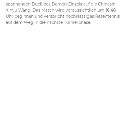
spannenden Duell des Damen-Einzels auf die Chinesin 
Xinyu Wang. Das Match wird voraussichtlich um 16:40 
Uhr beginnen und verspricht hochklassiges Rasentennis 
auf dem Weg in die nächste Turnierphase.