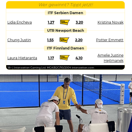
Wer gewinnt? Tippt jetzt!
ITF Serbien Damen
Lidia Encheva
1.27
3.20
Kristina Novak
UTR Newport Beach
Chung Justin
1.55
2.20
Potter Emmett
ITF Finnland Damen
Amelie Justine
Laura Hietaranta
1.17
4.10
Hejtmanek
18+ | Interwetten Gaming Ltd. MGA/B2C/110/2004 interwetten.com