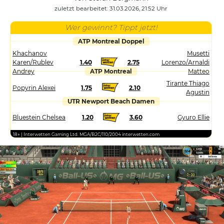
zuletzt bearbeitet: 31.03.2026, 21:52 Uhr
Wer gewinnt? Tippt jetzt!
ATP Montreal Doppel
Khachanov
Musetti
Karen/Rublev
1.40
2.75
Lorenzo/Arnaldi
Andrey
ATP Montreal
Matteo
Tirante Thiago
Popyrin Alexei
1.75
2.10
Agustin
UTR Newport Beach Damen
Bluestein Chelsea
1.20
3.60
Gyuro Ellie
18+ | Interwetten Gaming Ltd. MGA/B2C/110/2004 interwetten.com