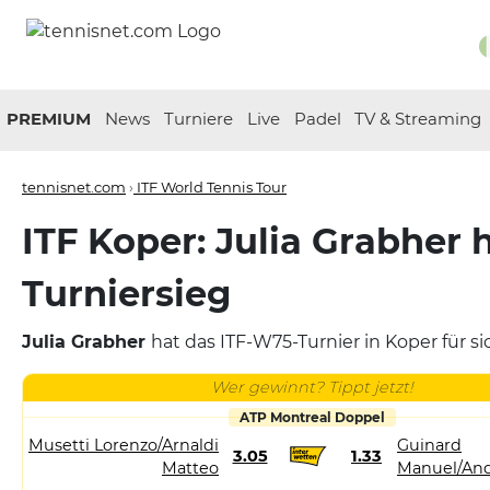
PREMIUM
News
Turniere
Live
Padel
TV & Streaming
tennisnet.com
›
ITF World Tennis Tour
ITF Koper: Julia Grabher 
Turniersieg
Julia Grabher
hat das ITF-W75-Turnier in Koper für s
Wer gewinnt? Tippt jetzt!
ATP Montreal Doppel
Musetti Lorenzo/Arnaldi
Guinard
3.05
1.33
Matteo
Manuel/And