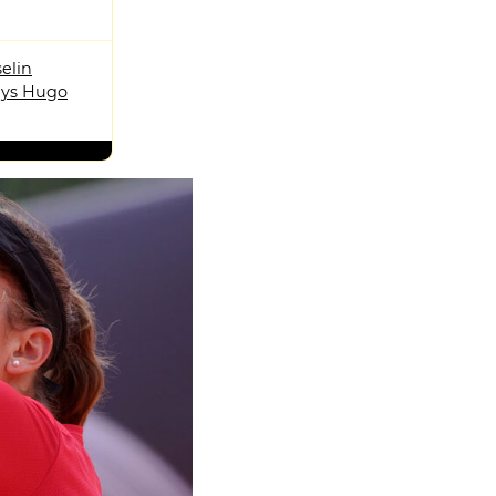
elin
ys Hugo