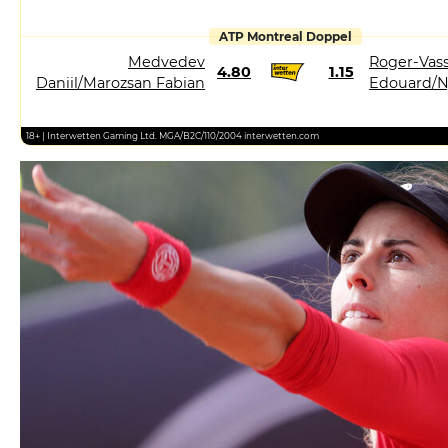
ATP Montreal Doppel
Medvedev
Roger-Vass
4.80
1.15
Daniil/Marozsan Fabian
Edouard/N
18+ | Interwetten Gaming Ltd. MGA/B2C/110/2004 interwetten.com