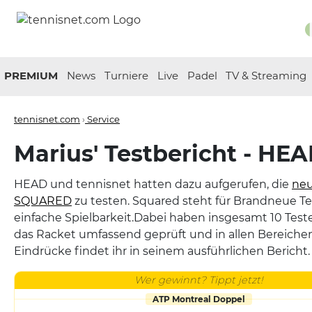
PREMIUM
News
Turniere
Live
Padel
TV & Streaming
tennisnet.com
›
Service
Marius' Testbericht - HE
HEAD und tennisnet hatten dazu aufgerufen, die
neu
SQUARED
zu testen. Squared steht für Brandneue Te
einfache Spielbarkeit.Dabei haben insgesamt 10 Test
das Racket umfassend geprüft und in allen Bereichen
Eindrücke findet ihr in seinem ausführlichen Bericht.
Wer gewinnt? Tippt jetzt!
ATP Montreal Doppel