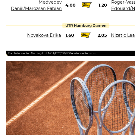
Medvedev
Roger-Vass
4.00
1.20
Daniil/Marozsan Fabian
Edouard/N
UTR Hamburg Damen
Novakova Erika
1.60
2.05
Nizetic Le
18+ | Interwetten Gaming Ltd. MGA/B2C/110/2004 interwetten.com