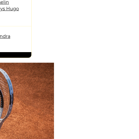
elin
ys Hugo
andra