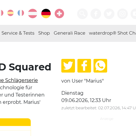
Service & Tests
Shop
Generali Race
waterdrop® Shot Ch
AD Squared
e Schlägerserie
von User "Marius"
chnologie für
Dienstag
er und Testerinnen
09.06.2026, 12:33 Uhr
 erprobt. Marius'
zuletzt bearbeitet: 02.07.2026, 14:47 