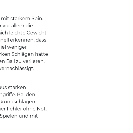
 mit starkem Spin.
 vor allem die
ich leichte Gewicht
nell erkennen, dass
viel weniger
arken Schlägen hatte
n Ball zu verlieren.
ernachlässigt.
aus starken
riffe. Bei den
n Grundschlägen
er Fehler ohne Not.
Spielen und mit