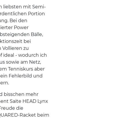
m liebsten mit Semi-
 ordentlichen Portion
ung. Bei den
ierter Power
bsteigenden Bälle,
tionszeit bei
 Vollieren zu
f ideal - wodurch ich
aus sowie am Netz,
dem Tenniskurs aber
ein Fehlerbild und
ern.
d bisschen mehr
ament Saite HEAD Lynx
Freude die
 SQUARED-Racket beim