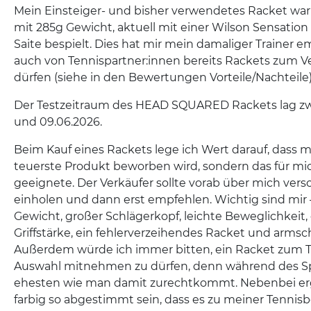
Mein Einsteiger- und bisher verwendetes Racket wa
mit 285g Gewicht, aktuell mit einer Wilson Sensation 
Saite bespielt. Dies hat mir mein damaliger Trainer 
auch von Tennispartner:innen bereits Rackets zum V
dürfen (siehe in den Bewertungen Vorteile/Nachteile
Der Testzeitraum des HEAD SQUARED Rackets lag zw
und 09.06.2026.
Beim Kauf eines Rackets lege ich Wert darauf, dass mi
teuerste Produkt beworben wird, sondern das für m
geeignete. Der Verkäufer sollte vorab über mich vers
einholen und dann erst empfehlen. Wichtig sind mir 
Gewicht, großer Schlägerkopf, leichte Beweglichkeit,
Griffstärke, ein fehlerverzeihendes Racket und armsch
Außerdem würde ich immer bitten, ein Racket zum T
Auswahl mitnehmen zu dürfen, denn während des S
ehesten wie man damit zurechtkommt. Nebenbei erg
farbig so abgestimmt sein, dass es zu meiner Tennisb