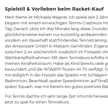
Spielstil & Vorlieben beim Racket-Kauf
Mein Name ist Michaela Wagner, ich spiele seit 2 Jah
begann mit einem einwöchigen Tennis-Crashkurs mit
Tag. Danach übte ich drei Monate lang diese Grunds
glücklicherweise keinen nur kurzzeitig andauernden (
sondern ein dauerhaft stattfindendes Tennistraining 
der Amperpark GmbH in Maisach-Gernlinden. Ergänze
zwischen 2-4x wöchentlich zusätzlich im Freispiel, o
Wettkampfteilnahmen. Mit dem Tenniskurs erfüllte ic
meinen Kindheitstraum. Habe als Kind bereits viele g
bewundert und die WTA/ATP-Touren im TV verfolgt. 
mir lediglich in der Freizeit das Spielen mit Schläger
Badminton, Beachball, später Speedminton auf Str
später Squash, was mir bereits ein gutes positives Bal
Für Tennis dachte ich sehr lange Zeit irrtümlicherweis
jetzt zu spät für einen Tenniskurs.