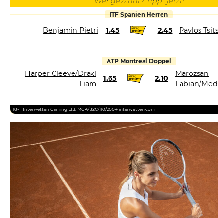
Wer gewinnt? Tippt jetzt!
ITF Spanien Herren
Benjamin Pietri
1.45
2.45
Pavlos Tsit
ATP Montreal Doppel
Harper Cleeve/Draxl
Marozsan
1.65
2.10
Liam
Fabian/Med
18+ | Interwetten Gaming Ltd. MGA/B2C/110/2004 interwetten.com