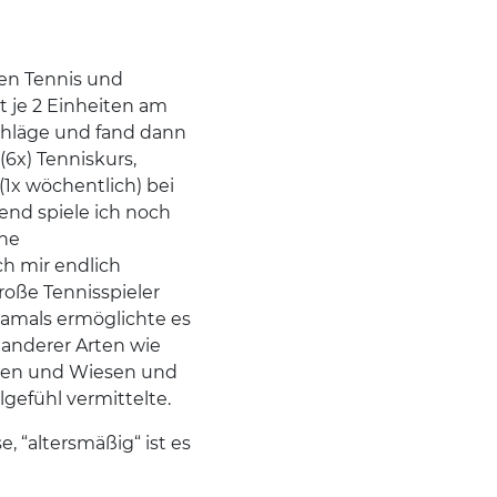
ren Tennis und
 je 2 Einheiten am
chläge und fand dann
6x) Tenniskurs,
(1x wöchentlich) bei
nd spiele ich noch
hne
h mir endlich
roße Tennisspieler
Damals ermöglichte es
n anderer Arten wie
aßen und Wiesen und
lgefühl vermittelte.
e, “altersmäßig“ ist es