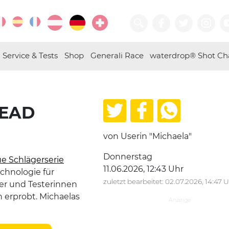
Service & Tests
Shop
Generali Race
waterdrop® Shot Ch
HEAD
von Userin "Michaela"
Donnerstag
e Schlägerserie
11.06.2026, 12:43 Uhr
chnologie für
zuletzt bearbeitet: 02.07.2026, 14:47 
ter und Testerinnen
 erprobt. Michaelas