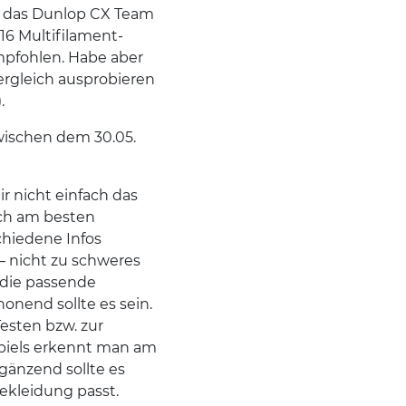
r das Dunlop CX Team
16 Multifilament-
empfohlen. Habe aber
ergleich ausprobieren
).
ischen dem 30.05.
r nicht einfach das
ich am besten
chiedene Infos
– nicht zu schweres
 die passende
onend sollte es sein.
esten bzw. zur
piels erkennt man am
änzend sollte es
ekleidung passt.