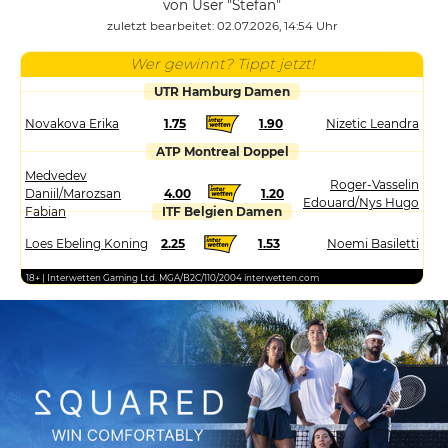
von User "Stefan"
zuletzt bearbeitet: 02.07.2026, 14:54 Uhr
Wer gewinnt? Tippt jetzt!
UTR Hamburg Damen
Novakova Erika
1.75
1.90
Nizetic Leandra
ATP Montreal Doppel
Medvedev
Roger-Vasselin
Daniil/Marozsan
4.00
1.20
Edouard/Nys Hugo
Fabian
ITF Belgien Damen
Loes Ebeling Koning
2.25
1.53
Noemi Basiletti
18+ | Interwetten Gaming Ltd. MGA/B2C/110/2004 interwetten.com