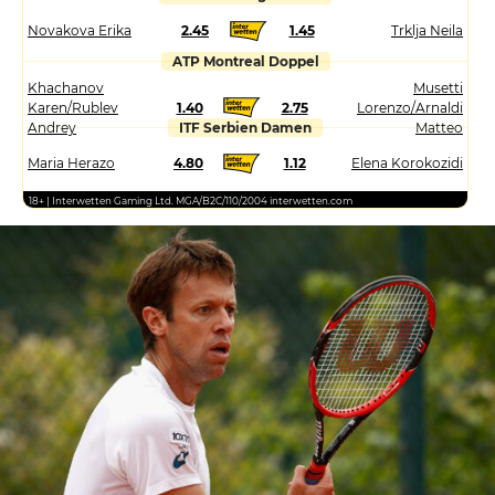
Novakova Erika
2.45
1.45
Trklja Neila
ATP Montreal Doppel
Khachanov
Musetti
Karen/Rublev
1.40
2.75
Lorenzo/Arnaldi
Andrey
ITF Serbien Damen
Matteo
Maria Herazo
4.80
1.12
Elena Korokozidi
18+ | Interwetten Gaming Ltd. MGA/B2C/110/2004 interwetten.com