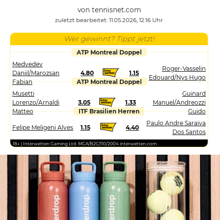
von tennisnet.com
zuletzt bearbeitet: 11.05.2026, 12:16 Uhr
Wer gewinnt? Tippt jetzt!
ATP Montreal Doppel
Medvedev
Roger-Vasselin
Daniil/Marozsan
4.80
1.15
Edouard/Nys Hugo
Fabian
ATP Montreal Doppel
Musetti
Guinard
Lorenzo/Arnaldi
3.05
1.33
Manuel/Andreozzi
Matteo
ITF Brasilien Herren
Guido
Paulo Andre Saraiva
Felipe Meligeni Alves
1.15
4.40
Dos Santos
18+ | Interwetten Gaming Ltd. MGA/B2C/110/2004 interwetten.com