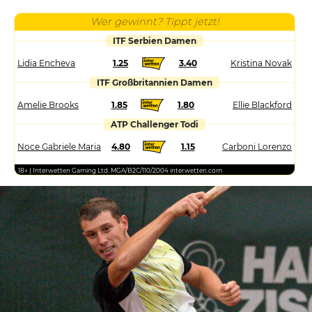
Wer gewinnt? Tippt jetzt!
ITF Serbien Damen
Lidia Encheva
1.25
3.40
Kristina Novak
ITF Großbritannien Damen
Amelie Brooks
1.85
1.80
Ellie Blackford
ATP Challenger Todi
Noce Gabriele Maria
4.80
1.15
Carboni Lorenzo
18+ | Interwetten Gaming Ltd. MGA/B2C/110/2004 interwetten.com