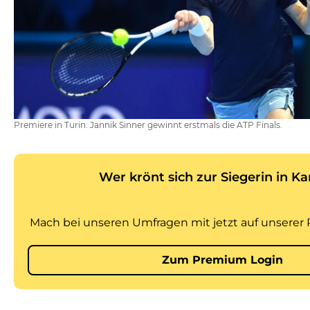
Premiere in Turin: Jannik Sinner gewinnt erstmals die ATP Finals.