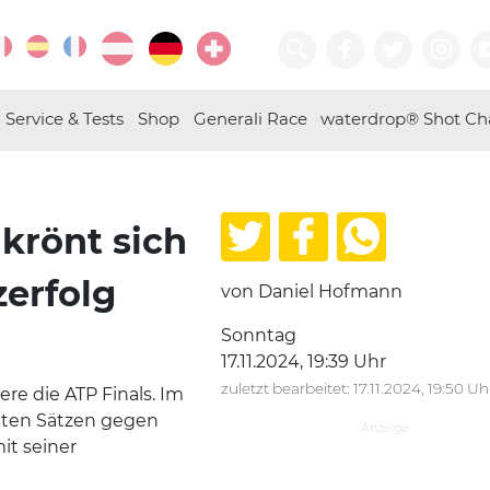
Service & Tests
Shop
Generali Race
waterdrop® Shot Ch
 krönt sich
erfolg
von Daniel Hofmann
Sonntag
17.11.2024, 19:39 Uhr
zuletzt bearbeitet: 17.11.2024, 19:50 Uh
re die ATP Finals. Im
naten Sätzen gegen
it seiner