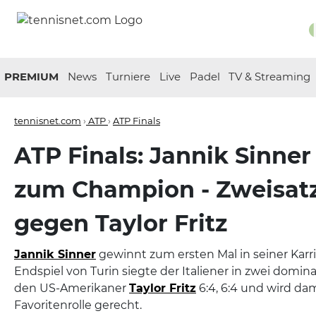
PREMIUM
News
Turniere
Live
Padel
TV & Streaming
tennisnet.com
›
ATP
›
ATP Finals
ATP Finals: Jannik Sinner
zum Champion - Zweisatz
gegen Taylor Fritz
Jannik Sinner
gewinnt zum ersten Mal in seiner Karrie
Endspiel von Turin siegte der Italiener in zwei domi
den US-Amerikaner
Taylor Fritz
6:4, 6:4 und wird dam
Favoritenrolle gerecht.