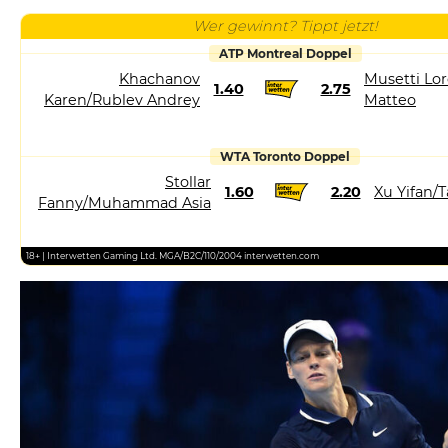
Wer gewinnt? Tippt jetzt!
ATP Montreal Doppel
Khachanov
Musetti Lor
1.40
2.75
Karen/Rublev Andrey
Matteo
WTA Toronto Doppel
Stollar
1.60
2.20
Xu Yifan/
Fanny/Muhammad Asia
18+ | Interwetten Gaming Ltd. MGA/B2C/110/2004 interwetten.com