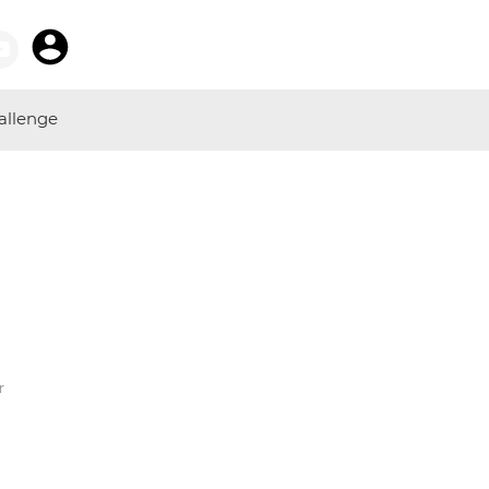
allenge
r