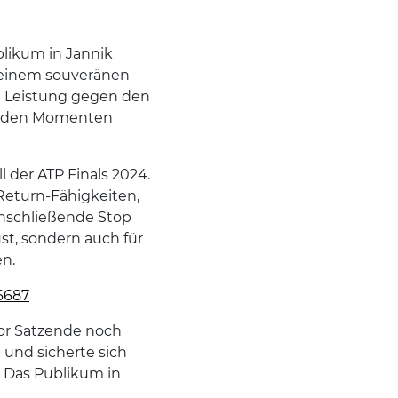
blikum in Jannik
t einem souveränen
ide Leistung gegen den
denden Momenten
l der ATP Finals 2024.
Return-Fähigkeiten,
 anschließende Stop
rust, sondern auch für
en.
6687
vor Satzende noch
 und sicherte sich
. Das Publikum in