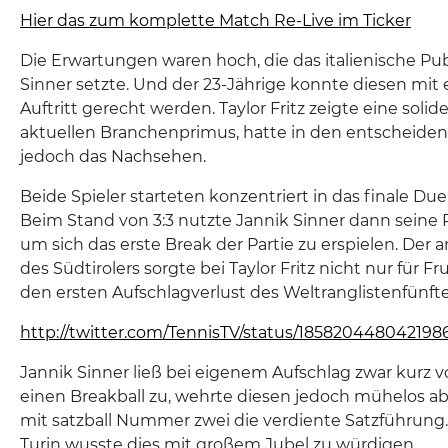
Hier das zum komplette Match Re-Live im Ticker
Die Erwartungen waren hoch, die das italienische Pu
Sinner setzte. Und der 23-Jährige konnte diesen mi
Auftritt gerecht werden. Taylor Fritz zeigte eine sol
aktuellen Branchenprimus, hatte in den entschei
jedoch das Nachsehen.
Beide Spieler starteten konzentriert in das finale Duel
Beim Stand von 3:3 nutzte Jannik Sinner dann seine 
um sich das erste Break der Partie zu erspielen. Der
des Südtirolers sorgte bei Taylor Fritz nicht nur für F
den ersten Aufschlagverlust des Weltranglistenfünft
http://twitter.com/TennisTV/status/185820448042198
Jannik Sinner ließ bei eigenem Aufschlag zwar kurz 
einen Breakball zu, wehrte diesen jedoch mühelos ab
mit satzball Nummer zwei die verdiente Satzführung
Turin wusste dies mit großem Jubel zu würdigen.