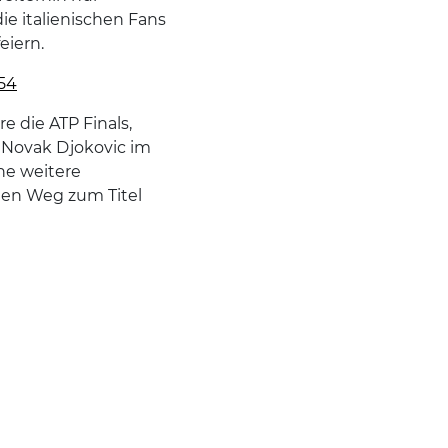
ie italienischen Fans
eiern.
354
e die ATP Finals,
 Novak Djokovic im
ne weitere
den Weg zum Titel