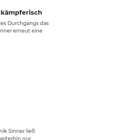
t kämpferisch
e des Durchgangs das
inner erneut eine
.
nik Sinner ließ
eiterhin nur