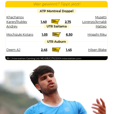
Wer gewinnt? Tippt jetzt!
ATP Montreal Doppel
Khachanov
Musetti
Karen/Rublev
1.40
2.75
Lorenzo/Arnaldi
Andrey
UTR Saitama
Matteo
Mochizuki Kotaro
1.05
6.50
Higashi Riku
UTR Auburn
Deem AJ
2.45
1.45
Hilsen Blake
18+ | Interwetten Gaming Ltd. MGA/B2C/110/2004 interwetten.com