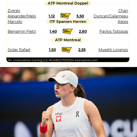
ATP Montreal Doppel
Zverev
Chan
Alexander/Melo
1.12
5.50
Duncan/Galarneau
Marcelo
ITF Spanien Herren
Alexis
Benjamin Pietri
1.40
2.60
Pavlos Tsitsipas
ATP Montreal
Jodar Rafael
1.50
2.55
Musetti Lorenzo
18+ | Interwetten Gaming Ltd. MGA/B2C/110/2004 interwetten.com