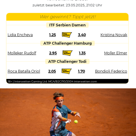
zuletzt bearbeitet: 23.05.2025, 21:02 Uhr
Wer gewinnt? Tippt jetzt!
ITF Serbien Damen
Lidia Encheva
1.25
3.40
Kristina Novak
ATP Challenger Hamburg
Molleker Rudolf
2.95
1.35
Moller Elmer
ATP Challenger Todi
Roca Batalla Oriol
2.05
1.70
Bondioli Federico
18+ | Interwetten Gaming Ltd. MGA/B2C/110/2004 interwetten.com