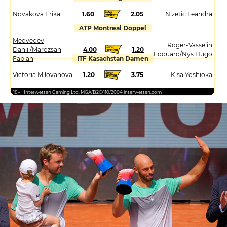
Novakova Erika
1.60
2.05
Nizetic Leandra
ATP Montreal Doppel
Medvedev
Roger-Vasselin
Daniil/Marozsan
4.00
1.20
Edouard/Nys Hugo
Fabian
ITF Kasachstan Damen
Victoria Milovanova
1.20
3.75
Kisa Yoshioka
18+ | Interwetten Gaming Ltd. MGA/B2C/110/2004 interwetten.com