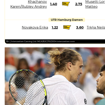
Khachanov
Musetti Lor
1.40
2.75
Karen/Rublev Andrey
Matteo
UTR Hamburg Damen
Novakova Erika
1.22
3.60
Trklja Neil
18+ | Interwetten Gaming Ltd. MGA/B2C/110/2004 interwetten.com