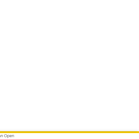
ian Open
Push