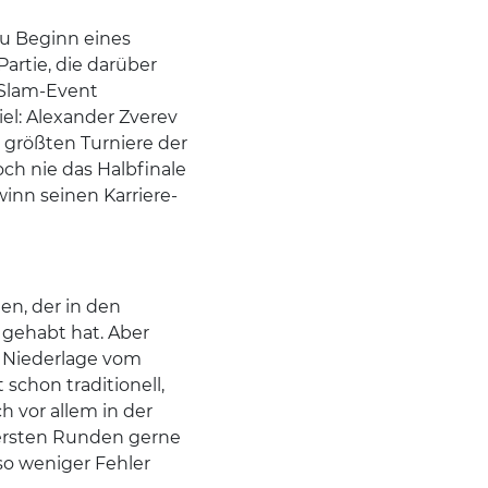
zu Beginn eines
artie, die darüber
-Slam-Event
iel: Alexander Zverev
r größten Turniere der
och nie das Halbfinale
inn seinen Karriere-
en, der in den
 gehabt hat. Aber
er Niederlage vom
 schon traditionell,
h vor allem in der
 ersten Runden gerne
mso weniger Fehler