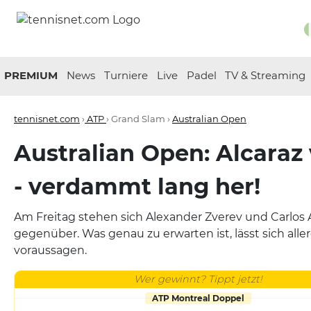
PREMIUM
News
Turniere
Live
Padel
TV & Streaming
tennisnet.com
›
ATP
› Grand Slam ›
Australian Open
Australian Open: Alcaraz 
- verdammt lang her!
Am Freitag stehen sich Alexander Zverev und Carlos A
gegenüber. Was genau zu erwarten ist, lässt sich all
voraussagen.
Wer gewinnt? Tippt jetzt!
ATP Montreal Doppel