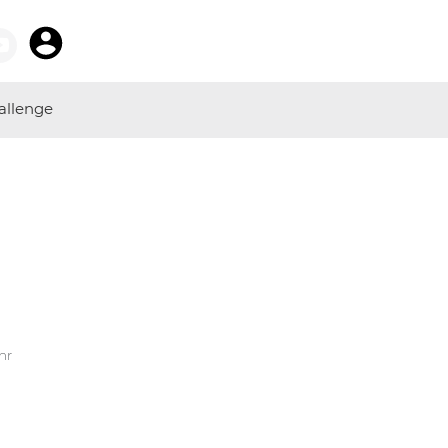
allenge
hr