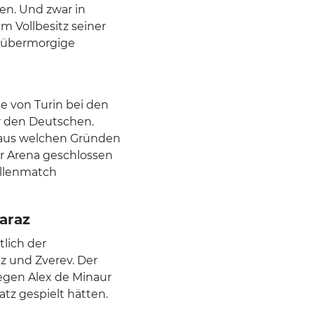
en. Und zwar in
m Vollbesitz seiner
as übermorgige
le von Turin bei den
r den Deutschen.
 aus welchen Gründen
r Arena geschlossen
allenmatch
caraz
tlich der
z und Zverev. Der
gegen Alex de Minaur
atz gespielt hätten.