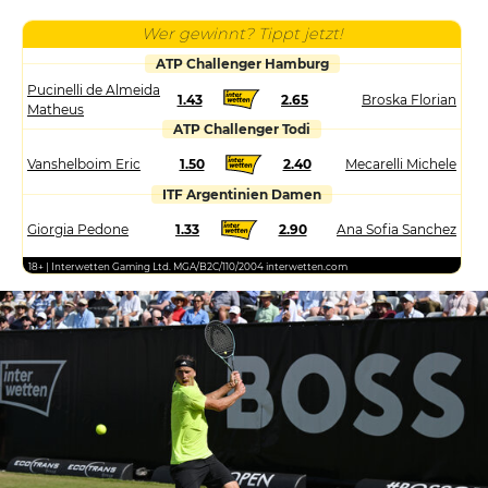
Wer gewinnt? Tippt jetzt!
ATP Challenger Hamburg
Pucinelli de Almeida
1.43
2.65
Broska Florian
Matheus
ATP Challenger Todi
Vanshelboim Eric
1.50
2.40
Mecarelli Michele
ITF Argentinien Damen
Giorgia Pedone
1.33
2.90
Ana Sofia Sanchez
18+ | Interwetten Gaming Ltd. MGA/B2C/110/2004 interwetten.com