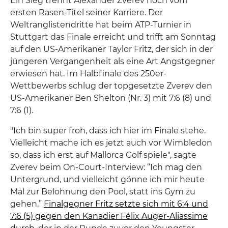
Ein Sieg trennt Alexander Zverev noch vom
ersten Rasen-Titel seiner Karriere. Der
Weltranglistendritte hat beim ATP-Turnier in
Stuttgart das Finale erreicht und trifft am Sonntag
auf den US-Amerikaner Taylor Fritz, der sich in der
jüngeren Vergangenheit als eine Art Angstgegner
erwiesen hat. Im Halbfinale des 250er-
Wettbewerbs schlug der topgesetzte Zverev den
US-Amerikaner Ben Shelton (Nr. 3) mit 7:6 (8) und
7:6 (1).
"Ich bin super froh, dass ich hier im Finale stehe.
Vielleicht mache ich es jetzt auch vor Wimbledon
so, dass ich erst auf Mallorca Golf spiele", sagte
Zverev beim On-Court-Interview: “Ich mag den
Untergrund, und vielleicht gönne ich mir heute
Mal zur Belohnung den Pool, statt ins Gym zu
gehen.”
Finalgegner Fritz setzte sich mit 6:4 und
7:6 (5) gegen den Kanadier Félix Auger-Aliassime