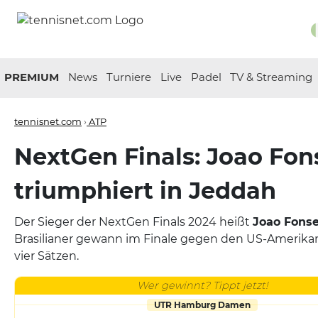
PREMIUM
News
Turniere
Live
Padel
TV & Streaming
tennisnet.com
›
ATP
NextGen Finals: Joao Fon
triumphiert in Jeddah
Der Sieger der NextGen Finals 2024 heißt
Joao Fons
Brasilianer gewann im Finale gegen den US-Amerika
vier Sätzen.
Wer gewinnt? Tippt jetzt!
UTR Hamburg Damen