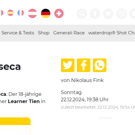
Service & Tests
Shop
Generali Race
waterdrop® Shot Ch
seca
von Nikolaus Fink
Sonntag
eca
. Der 18-jährige
22.12.2024, 19:38 Uhr
ner
Learner Tien
in
zuletzt bearbeitet: 22.12.2024, 19:54 U