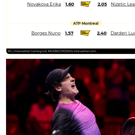
Novakova Erika
1.60
2.05
Nizetic Le
ATP Montreal
Borges Nuno
1.57
2.40
Darderi Lu
18+ | Interwetten Gaming Ltd. MGA/B2C/110/2004 interwetten.com