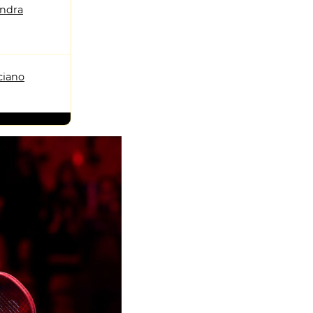
andra
ciano