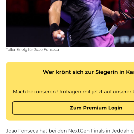
Toller Erfolg für Joao Fonseca
Joao Fonseca hat bei den NextGen Finals in Jeddah 