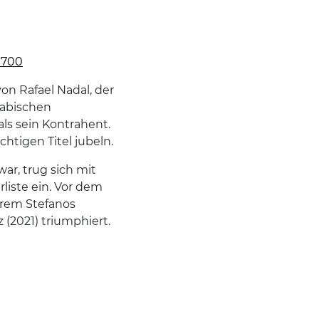
9700
on Rafael Nadal, der
rabischen
als sein Kontrahent.
htigen Titel jubeln.
ar, trug sich mit
liste ein. Vor dem
erem Stefanos
z (2021) triumphiert.