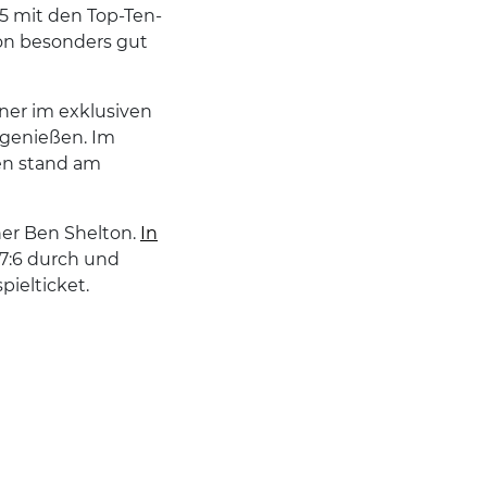
25 mit den Top-Ten-
ton besonders gut
er im exklusiven
 genießen. Im
en stand am
er Ben Shelton.
In
 7:6 durch und
ielticket.