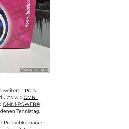
© OMNi-BiOTiC®
s weiteren Preis
odukte wie
OMNi-
d
OMNi-POWER®
adenen Tennistag.
.1-Probiotikamarke