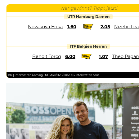
Wer gewinnt? Tippt jetzt!
UTR Hamburg Damen
Novakova Erika
1.60
2.05
Nizetic Le
ITF Belgien Herren
Benoit Torcq
6.00
1.07
Theo Papam
18+ | Interwetten Gaming Ltd. MGA/B2C/110/2004 interwetten.com