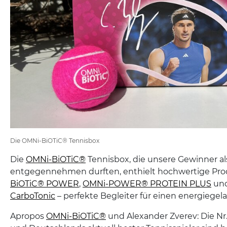
Die OMNi-BiOTiC® Tennisbox
Die
OMNi-BiOTiC®
Tennisbox, die unsere Gewinner al
entgegennehmen durften, enthielt hochwertige Pr
BiOTiC® POWER
,
OMNi-POWER® PROTEIN PLUS
un
CarboTonic
– perfekte Begleiter für einen energiegel
Apropos
OMNi-BiOTiC®
und Alexander Zverev: Die Nr