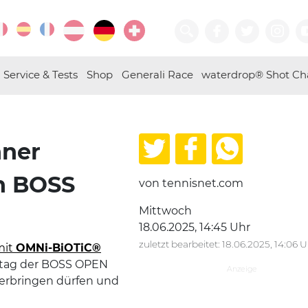
Service & Tests
Shop
Generali Race
waterdrop® Shot Ch
nner
en BOSS
von tennisnet.com
Mittwoch
18.06.2025, 14:45 Uhr
zuletzt bearbeitet: 18.06.2025, 14:06 
mit
OMNi-BiOTiC®
stag der BOSS OPEN
verbringen dürfen und