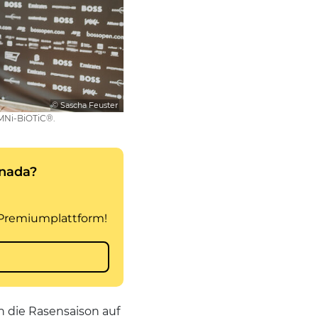
© Sascha Feuster
OMNi-BiOTiC®.
n die Rasensaison auf