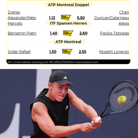
ATP Montreal Doppel
Zverev
Chan
Alexander/Melo
1.12
5.50
Duncan/Galarneau
Marcelo
ITF Spanien Herren
Alexis
Benjamin Pietri
1.40
2.60
Pavlos Tsitsipas
ATP Montreal
Jodar Rafael
1.50
2.55
Musetti Lorenzo
18+ | Interwetten Gaming Ltd. MGA/B2C/110/2004 interwetten.com