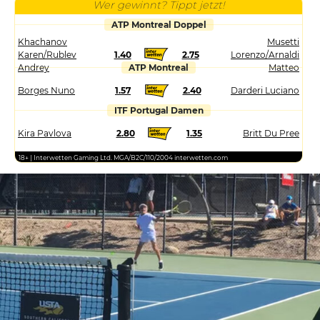
Wer gewinnt? Tippt jetzt!
ATP Montreal Doppel
Khachanov
Musetti
Karen/Rublev
1.40
2.75
Lorenzo/Arnaldi
Andrey
ATP Montreal
Matteo
Borges Nuno
1.57
2.40
Darderi Luciano
ITF Portugal Damen
Kira Pavlova
2.80
1.35
Britt Du Pree
18+ | Interwetten Gaming Ltd. MGA/B2C/110/2004 interwetten.com