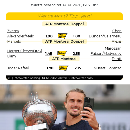
zuletzt bearbeitet: 08.06.2026, 13:57 Uhr
Wer gewinnt? Tippt jetzt!
ATP Montreal Doppel
Zverev
Chan
Alexander/Melo
1.90
1.80
Duncan/Galarneau
Marcelo
ATP Montreal Doppel
Alexis
Marozsan
Harper Cleeve/Draxl
1.45
2.55
Fabian/Medvedev
Liam
ATP Montreal
Daniil
Jodar Rafael
1.70
2.15
Musetti Lorenzo
18+ | Interwetten Gaming Ltd. MGA/B2C/110/2004 interwetten.com