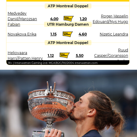
ATP Montreal Doppel
Medvedev
Roger-Vasselin
Daniil/Marozsan
4.00
1.20
Edouard/Nys Hugo
Fabian
UTR Hamburg Damen
Novakova Erika
1.15
4.60
Nizetic Leandra
ATP Montreal Doppel
Ruud
Heliovaara
1.12
5.50
Casper/Goransson
Harri/Patten Henry
Andre
18+ | Interwetten Gaming Ltd. MGA/B2C/110/2004 interwetten.com