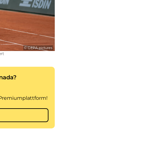
© GEPA pictures
ert