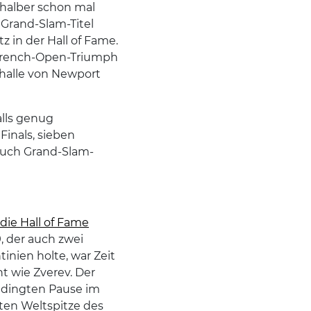
shalber schon mal
n Grand-Slam-Titel
z in der Hall of Fame.
 French-Open-Triumph
shalle von Newport
alls genug
Finals, sieben
 auch Grand-Slam-
die Hall of Fame
, der auch zwei
nien holte, war Zeit
nt wie Zverev. Der
edingten Pause im
uten Weltspitze des