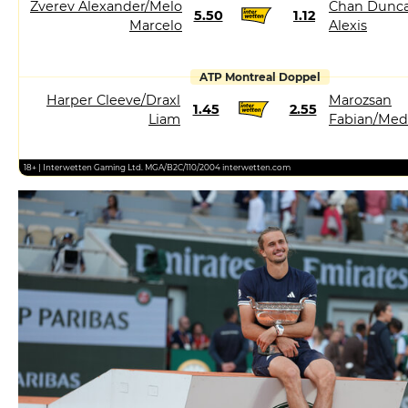
Zverev Alexander/Melo
Chan Dunca
5.50
1.12
Marcelo
Alexis
ATP Montreal Doppel
Harper Cleeve/Draxl
Marozsan
1.45
2.55
Liam
Fabian/Med
18+ | Interwetten Gaming Ltd. MGA/B2C/110/2004 interwetten.com