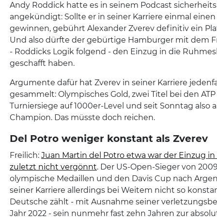
Andy Roddick hatte es in seinem Podcast sicherheit
angekündigt: Sollte er in seiner Karriere einmal eine
gewinnen, gebührt Alexander Zverev definitiv ein Plat
Und also dürfte der gebürtige Hamburger mit dem
- Roddicks Logik folgend - den Einzug in die Ruhme
geschafft haben.
Argumente dafür hat Zverev in seiner Karriere jedenf
gesammelt: Olympisches Gold, zwei Titel bei den ATP 
Turniersiege auf 1000er-Level und seit Sonntag also
Champion. Das müsste doch reichen.
Del Potro weniger konstant als Zverev
Freilich:
Juan Martin del Potro etwa war der Einzug in 
zuletzt nicht vergönnt
. Der US-Open-Sieger von 2009
olympische Medaillen und den Davis Cup nach Argenti
seiner Karriere allerdings bei Weitem nicht so konsta
Deutsche zählt - mit Ausnahme seiner verletzungsb
Jahr 2022 - sein nunmehr fast zehn Jahren zur absol