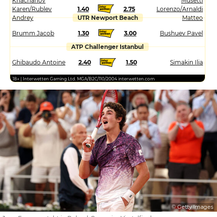
Khachanov
Musetti
Karen/Rublev
1.40
2.75
Lorenzo/Arnaldi
Andrey
UTR Newport Beach
Matteo
Brumm Jacob
1.30
3.00
Bushuev Pavel
ATP Challenger Istanbul
Ghibaudo Antoine
2.40
1.50
Simakin Ilia
18+ | Interwetten Gaming Ltd. MGA/B2C/110/2004 interwetten.com
© Getty Images