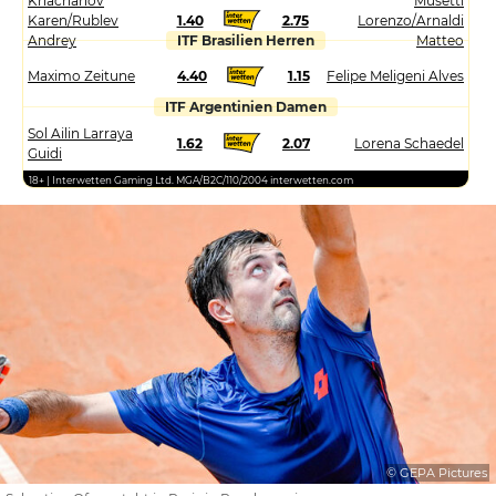
Khachanov
Musetti
Karen/Rublev
1.40
2.75
Lorenzo/Arnaldi
Andrey
ITF Brasilien Herren
Matteo
Maximo Zeitune
4.40
1.15
Felipe Meligeni Alves
ITF Argentinien Damen
Sol Ailin Larraya
1.62
2.07
Lorena Schaedel
Guidi
18+ | Interwetten Gaming Ltd. MGA/B2C/110/2004 interwetten.com
© GEPA Pictures