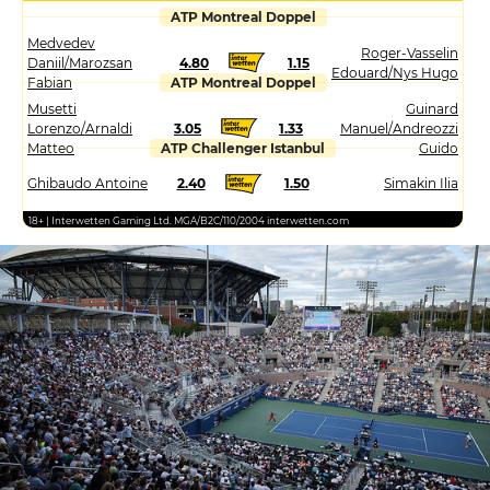
ATP Montreal Doppel
Medvedev
Roger-Vasselin
Daniil/Marozsan
4.80
1.15
Edouard/Nys Hugo
Fabian
ATP Montreal Doppel
Musetti
Guinard
Lorenzo/Arnaldi
3.05
1.33
Manuel/Andreozzi
Matteo
ATP Challenger Istanbul
Guido
Ghibaudo Antoine
2.40
1.50
Simakin Ilia
18+ | Interwetten Gaming Ltd. MGA/B2C/110/2004 interwetten.com