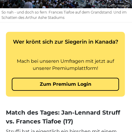
© Getty Images
So nah - und doch so fern: Frances Tiafoe auf dem Grandstand. Und im
Schatten des Arthur Ashe Stadiums
Match des Tages: Jan-Lennard Struff
vs. Frances Tiafoe (17)
Struffi hat ja eigentlich ein bisschen mit einem