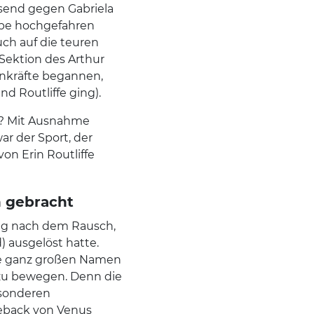
nsend gegen Gabriela
eppe hochgefahren
ch auf die teuren
 Sektion des Arthur
zenkräfte begannen,
nd Routliffe ging).
t? Mit Ausnahme
ar der Sport, der
von Erin Routliffe
n gebracht
ung nach dem Rausch,
 ausgelöst hatte.
die ganz großen Namen
zu bewegen. Denn die
esonderen
eback von Venus