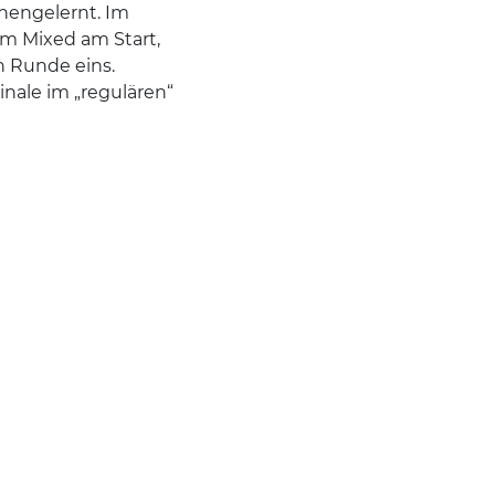
nnengelernt. Im
im Mixed am Start,
n Runde eins.
Finale im „regulären“