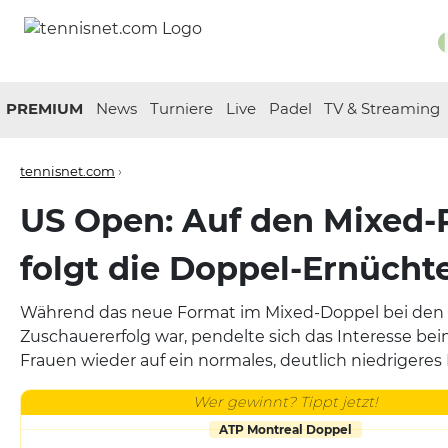
PREMIUM
News
Turniere
Live
Padel
TV & Streaming
tennisnet.com
›
US Open: Auf den Mixed
folgt die Doppel-Ernücht
Während das neue Format im Mixed-Doppel bei den U
Zuschauererfolg war, pendelte sich das Interesse be
Frauen wieder auf ein normales, deutlich niedrigeres 
Wer gewinnt? Tippt jetzt!
ATP Montreal Doppel