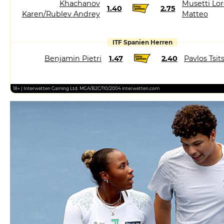
Khachanov
Musetti Lor
1.40
2.75
Karen/Rublev Andrey
Matteo
ITF Spanien Herren
Benjamin Pietri
1.47
2.40
Pavlos Tsit
18+ | Interwetten Gaming Ltd. MGA/B2C/110/2004 interwetten.com