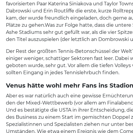
favorisierten Paar Katerina Siniakova und Taylor Tow
Dabrowski und Erin Routliffe die erste, kurze Rolltr
kam, der wurde freundlich eingeladen, doch gerne au
Plätze zu gehen.Was zur Folge hatte, dass die untere
Ashe Stadiums sehr gut gefüllt war, als die vier Spit
den Titel auszuspielen (der letztlich an Dombrowski u
Der Rest der größten Tennis-Betonschüssel der Wel
einiger weniger, schattiger Sektoren fast leer. Dabei w
geboten wurde, sehr gut. Vor allem die tiefen Volleys 
sollten Eingang in jedes Tennislehrbuch finden.
Venus hätte wohl mehr Fans ins Stadio
Aber es war natürlich auch eine gewisse Ernüchter
den der Mixed-Wettbewerb (vor allem am Finalabend)
Und es bestätigte die USTA in ihrer Entscheidung, 
des Business zu einem Start im gemischten Doppel 
Spezialistinnen und Spezialisten ziehen nur unter b
Umständen. Wie etwa einem Ereignis wie dem Com