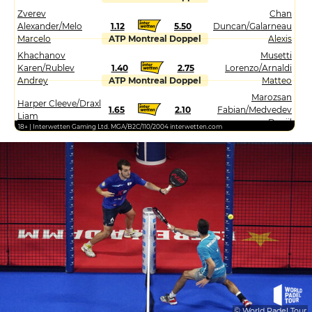
Zverev
Chan
Alexander/Melo
1.12
5.50
Duncan/Galarneau
Marcelo
ATP Montreal Doppel
Alexis
Khachanov
Musetti
Karen/Rublev
1.40
2.75
Lorenzo/Arnaldi
Andrey
ATP Montreal Doppel
Matteo
Marozsan
Harper Cleeve/Draxl
1.65
2.10
Fabian/Medvedev
Liam
Daniil
18+ | Interwetten Gaming Ltd. MGA/B2C/110/2004 interwetten.com
© World Padel Tour