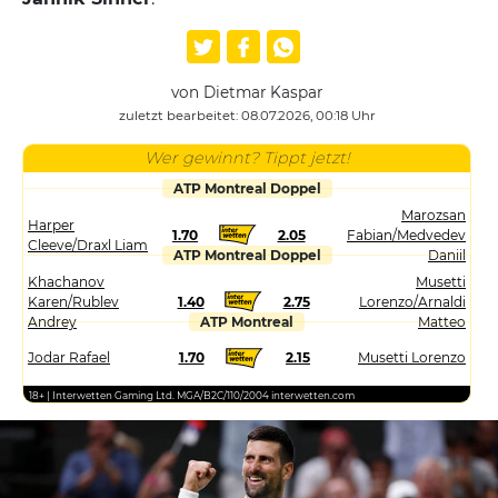
von Dietmar Kaspar
zuletzt bearbeitet: 08.07.2026, 00:18 Uhr
Wer gewinnt? Tippt jetzt!
ATP Montreal Doppel
Marozsan
Harper
1.70
2.05
Fabian/Medvedev
Cleeve/Draxl Liam
ATP Montreal Doppel
Daniil
Khachanov
Musetti
Karen/Rublev
1.40
2.75
Lorenzo/Arnaldi
Andrey
ATP Montreal
Matteo
Jodar Rafael
1.70
2.15
Musetti Lorenzo
18+ | Interwetten Gaming Ltd. MGA/B2C/110/2004 interwetten.com