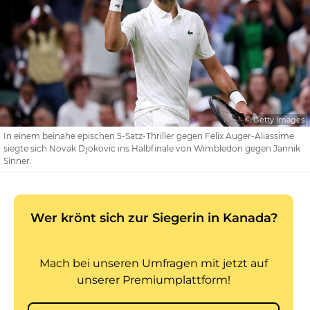
© Getty Images
In einem beinahe epischen 5-Satz-Thriller gegen Felix Auger-Aliassime
siegte sich Novak Djokovic ins Halbfinale von Wimbledon gegen Jannik
Sinner.