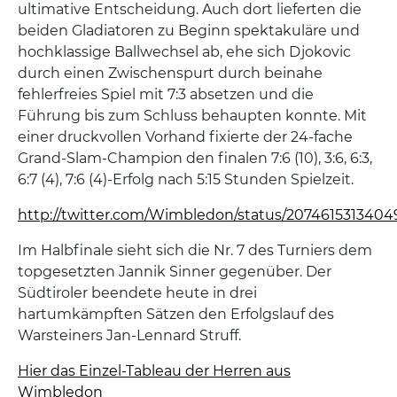
ultimative Entscheidung. Auch dort lieferten die
beiden Gladiatoren zu Beginn spektakuläre und
hochklassige Ballwechsel ab, ehe sich Djokovic
durch einen Zwischenspurt durch beinahe
fehlerfreies Spiel mit 7:3 absetzen und die
Führung bis zum Schluss behaupten konnte. Mit
einer druckvollen Vorhand fixierte der 24-fache
Grand-Slam-Champion den finalen 7:6 (10), 3:6, 6:3,
6:7 (4), 7:6 (4)-Erfolg nach 5:15 Stunden Spielzeit.
http://twitter.com/Wimbledon/status/2074615313404
Im Halbfinale sieht sich die Nr. 7 des Turniers dem
topgesetzten Jannik Sinner gegenüber. Der
Südtiroler beendete heute in drei
hartumkämpften Sätzen den Erfolgslauf des
Warsteiners Jan-Lennard Struff.
Hier das Einzel-Tableau der Herren aus
Wimbledon