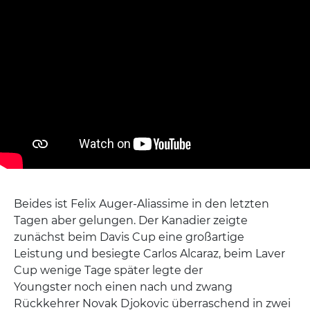
Beides ist Felix Auger-Aliassime in den letzten
Tagen aber gelungen. Der Kanadier zeigte
zunächst beim Davis Cup eine großartige
Leistung und besiegte Carlos Alcaraz, beim Laver
Cup wenige Tage später legte der
Youngster noch einen nach und zwang
Rückkehrer Novak Djokovic überraschend in zwei