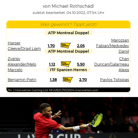
von Michael Rothschädl
zuletzt bearbeitet: 04.10.2022, 07:54 Uhr
Wer gewinnt? Tippt jetzt!
ATP Montreal Doppel
Marozsan
Harper
1.70
2.05
Fabian/Medvedev
Cleeve/Draxl Liam
ATP Montreal Doppel
Daniil
Zverev
Chan
Alexander/Melo
1.12
5.50
Duncan/Galarneau
Marcelo
ITF Spanien Herren
Alexis
Benjamin Pietri
1.38
2.70
Pavlos Tsitsipas
18+ | Interwetten Gaming Ltd. MGA/B2C/110/2004 interwetten.com