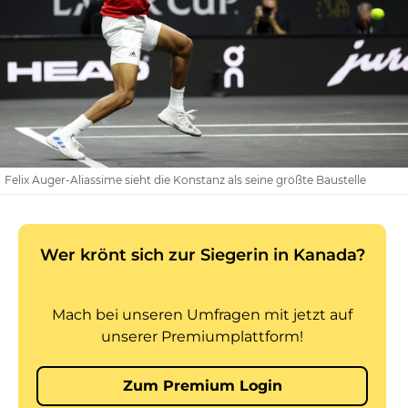
Felix Auger-Aliassime sieht die Konstanz als seine größte Baustelle