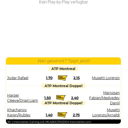
Kein Play-by-Play verfügbar
Wer gewinnt? Tippt jetzt!
ATP Montreal
Jodar Rafael
1.70
2.15
Musetti Lorenzo
ATP Montreal Doppel
Marozsan
Harper
1.50
2.40
Fabian/Medvedev
Cleeve/Draxl Liam
ATP Montreal Doppel
Daniil
Khachanov
Musetti
Karen/Rublev
1.40
2.75
Lorenzo/Arnaldi
Andrey
Matteo
18+ | Interwetten Gaming Ltd. MGA/B2C/110/2004 interwetten.com