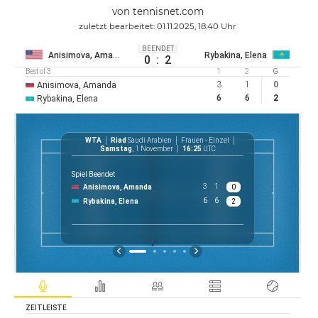
von tennisnet.com
zuletzt bearbeitet: 01.11.2025, 18:40 Uhr
BEENDET
Anisimova, Amanda
Rybakina, Elena
0
:
2
Best of 3
1
2
G
3
1
0
Anisimova, Amanda
6
6
2
Rybakina, Elena
WTA
Riad
Saudi Arabien
Frauen - Einzel
WTA
Samstag
, 1 November
16:25
UTC
Spiel Beendet
3
1
Anisimova, Amanda
0
$ 1
6
6
Rybakina, Elena
2
P
ZEITLEISTE