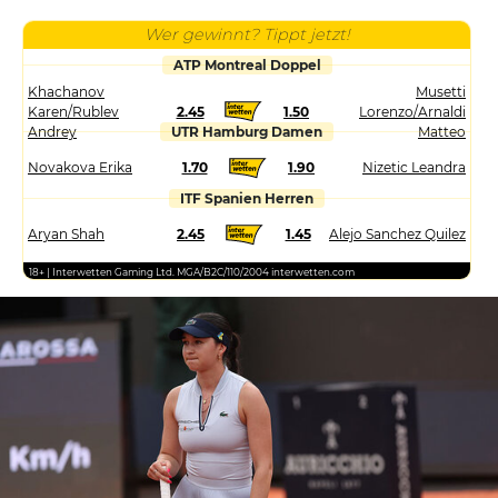
Wer gewinnt? Tippt jetzt!
ATP Montreal Doppel
Khachanov
Musetti
Karen/Rublev
2.45
1.50
Lorenzo/Arnaldi
Andrey
UTR Hamburg Damen
Matteo
Novakova Erika
1.70
1.90
Nizetic Leandra
ITF Spanien Herren
Aryan Shah
2.45
1.45
Alejo Sanchez Quilez
18+ | Interwetten Gaming Ltd. MGA/B2C/110/2004 interwetten.com