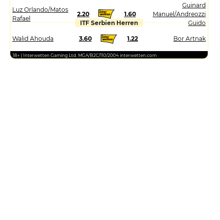
Guinard
Luz Orlando/Matos
2.20
1.60
Manuel/Andreozzi
Rafael
ITF Serbien Herren
Guido
Walid Ahouda
3.60
1.22
Bor Artnak
18+ | Interwetten Gaming Ltd. MGA/B2C/110/2004 interwetten.com