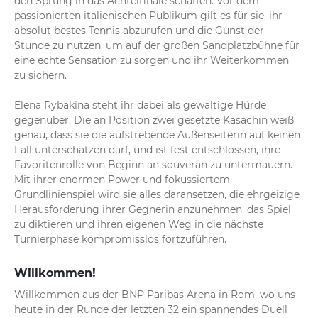
den Sprung in das Achtelfinale schaffen. Vor dem 
passionierten italienischen Publikum gilt es für sie, ihr 
absolut bestes Tennis abzurufen und die Gunst der 
Stunde zu nutzen, um auf der großen Sandplatzbühne für 
eine echte Sensation zu sorgen und ihr Weiterkommen 
zu sichern.

Elena Rybakina steht ihr dabei als gewaltige Hürde 
gegenüber. Die an Position zwei gesetzte Kasachin weiß 
genau, dass sie die aufstrebende Außenseiterin auf keinen 
Fall unterschätzen darf, und ist fest entschlossen, ihre 
Favoritenrolle von Beginn an souverän zu untermauern. 
Mit ihrer enormen Power und fokussiertem 
Grundlinienspiel wird sie alles daransetzen, die ehrgeizige 
Herausforderung ihrer Gegnerin anzunehmen, das Spiel 
zu diktieren und ihren eigenen Weg in die nächste 
Turnierphase kompromisslos fortzuführen.
Willkommen!
Willkommen aus der BNP Paribas Arena in Rom, wo uns 
heute in der Runde der letzten 32 ein spannendes Duell 