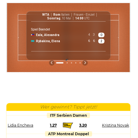
WTA
Rom
Italien
Frauen - Einzel
WTA
Sonntag
, 10 Mai
14:00
UTC
Spiel Beendet
4
3
Eala, Alexandra
0
€ 7 22
6
6
Rybakina, Elena
2
Preis
Wer gewinnt? Tippt jetzt!
ITF Serbien Damen
Lidia Encheva
1.27
3.20
Kristina Novak
ATP Montreal Doppel