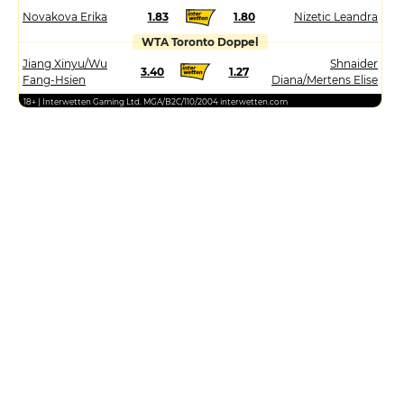
Novakova Erika
1.83
1.80
Nizetic Leandra
WTA Toronto Doppel
Jiang Xinyu/Wu
Shnaider
3.40
1.27
Fang-Hsien
Diana/Mertens Elise
18+ | Interwetten Gaming Ltd. MGA/B2C/110/2004 interwetten.com