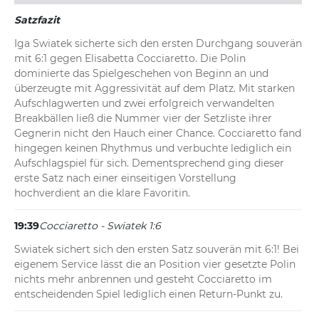
Satzfazit
Iga Swiatek sicherte sich den ersten Durchgang souverän 
mit 6:1 gegen Elisabetta Cocciaretto. Die Polin 
dominierte das Spielgeschehen von Beginn an und 
überzeugte mit Aggressivität auf dem Platz. Mit starken 
Aufschlagwerten und zwei erfolgreich verwandelten 
Breakbällen ließ die Nummer vier der Setzliste ihrer 
Gegnerin nicht den Hauch einer Chance. Cocciaretto fand 
hingegen keinen Rhythmus und verbuchte lediglich ein 
Aufschlagspiel für sich. Dementsprechend ging dieser 
erste Satz nach einer einseitigen Vorstellung 
hochverdient an die klare Favoritin.
19:39
Cocciaretto - Swiatek 1:6
Swiatek sichert sich den ersten Satz souverän mit 6:1! Bei 
eigenem Service lässt die an Position vier gesetzte Polin 
nichts mehr anbrennen und gesteht Cocciaretto im 
entscheidenden Spiel lediglich einen Return-Punkt zu.