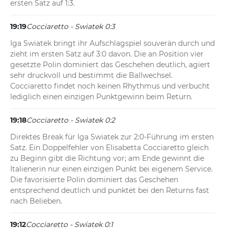
ersten Satz auf 1:3.
19:19
Cocciaretto - Swiatek 0:3
Iga Swiatek bringt ihr Aufschlagspiel souverän durch und 
zieht im ersten Satz auf 3:0 davon. Die an Position vier 
gesetzte Polin dominiert das Geschehen deutlich, agiert 
sehr druckvoll und bestimmt die Ballwechsel. 
Cocciaretto findet noch keinen Rhythmus und verbucht 
lediglich einen einzigen Punktgewinn beim Return.
19:18
Cocciaretto - Swiatek 0:2
Direktes Break für Iga Swiatek zur 2:0-Führung im ersten 
Satz. Ein Doppelfehler von Elisabetta Cocciaretto gleich 
zu Beginn gibt die Richtung vor; am Ende gewinnt die 
Italienerin nur einen einzigen Punkt bei eigenem Service. 
Die favorisierte Polin dominiert das Geschehen 
entsprechend deutlich und punktet bei den Returns fast 
nach Belieben.
19:12
Cocciaretto - Swiatek 0:1