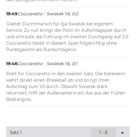
19:49
Cocciaretto - Swiatek 1:6, 0:2
Glatter Durchmarsch für Iga Swiatek bei eigenem 
Service. Zu null bringt die Polin ihr Aufschlagspiel durch 
und schraubt die Führung im zweiten Durchgang auf 2:0. 
Cocciaretto bleibt in diesem Spiel folgerichtig ohne 
Punktgewinn als Rückschlägerin.
19:46
Cocciaretto - Swiatek 1:6, 0:1
Start für Cocciaretto in den zweiten Satz. Die Italienerin 
wehrt direkt einen Breakball ab und bringt ihren 
Aufschlag zum 1:0 durch. Obwohl Swiatek stark 
returniert, hilft der Außenseiterin ein Ass aus der frühen 
Bedrängnis.
Satz 1
1 - 6