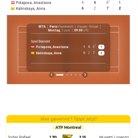
7
4
6
6
1
Potapova, Anastasia
6
2
7
2
Kalinskaya, Anna
WTA
Paris
Frankreich
Frauen - Einzel
WT
Montag
, 1 Juni
09:00
UTC
Spiel Beendet
7
4
6
6
Potapova, Anastasia
1
€ 61 7
6
2
7
Kalinskaya, Anna
2
Preis
Wer gewinnt? Tippt jetzt!
ATP Montreal
Jodar Rafael
1.70
2.15
Musetti Lorenzo