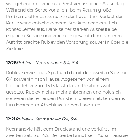
weitgehend mit einem äußerst verlässlichen Aufschlag. 
Während der Serbe vor allem beim Return große 
Probleme offenbarte, nutzte der Favorit im Verlauf der 
Partie seine entscheidenden Breakchancen deutlich 
konsequenter aus. Dank seiner starken Ausbeute bei 
eigenem Service und einem insgesamt dominanteren 
Auftritt brachte Rublev den Vorsprung souverän über die 
Ziellinie.
12:26
Rublev - Kecmanovic 6:4, 6:4
Rublev serviert das Spiel und damit den zweiten Satz mit 
6:4 souverän nach Hause. Abgesehen von einem 
Doppelfehler zum 15:15 lässt der an Position zwölf 
gesetzte Rublev nichts mehr anbrennen und holt sich 
souverän die fehlenden Punkte in diesem letzten Game. 
Ein dominanter Abschluss für den Favoriten.
12:21
Rublev - Kecmanovic 6:4, 5:4
Kecmanovic hält dem Druck stand und verkürzt im 
zweiten Satz auf 4:5. Der Serbe bringt sein Aufschlagspiel 