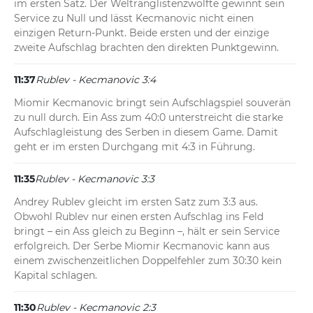
im ersten Satz. Der Weltranglistenzwölfte gewinnt sein 
Service zu Null und lässt Kecmanovic nicht einen 
einzigen Return-Punkt. Beide ersten und der einzige 
zweite Aufschlag brachten den direkten Punktgewinn.
11:37
Rublev - Kecmanovic 3:4
Miomir Kecmanovic bringt sein Aufschlagspiel souverän 
zu null durch. Ein Ass zum 40:0 unterstreicht die starke 
Aufschlagleistung des Serben in diesem Game. Damit 
geht er im ersten Durchgang mit 4:3 in Führung.
11:35
Rublev - Kecmanovic 3:3
Andrey Rublev gleicht im ersten Satz zum 3:3 aus. 
Obwohl Rublev nur einen ersten Aufschlag ins Feld 
bringt – ein Ass gleich zu Beginn –, hält er sein Service 
erfolgreich. Der Serbe Miomir Kecmanovic kann aus 
einem zwischenzeitlichen Doppelfehler zum 30:30 kein 
Kapital schlagen.
11:30
Rublev - Kecmanovic 2:3