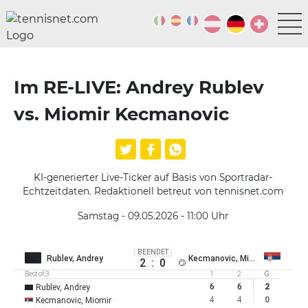
Im RE-LIVE: Andrey Rublev
vs. Miomir Kecmanovic
KI-generierter Live-Ticker auf Basis von Sportradar-
Echtzeitdaten. Redaktionell betreut von tennisnet.com
Samstag - 09.05.2026 - 11:00
Uhr
BEENDET
Rublev, Andrey
Kecmanovic, Miomir
2
:
0
Best of 3
1
2
G
6
6
2
Rublev, Andrey
4
4
0
Kecmanovic, Miomir