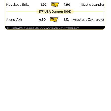
Novakova Erika
1.70
1.90
Nizetic Leandra
ITF USA Damen 100K
Ayana Akli
4.80
1.12
Anastasia Zakharova
18+ | Interwetten Gaming Ltd. MGA/B2C/110/2004 interwetten.com