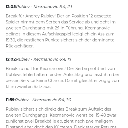
12:05
Rublev - Kecmanovic 6:4, 2:1
Break für Andrey Rublev! Der an Position 12 gesetzte 
Spieler nimmt dem Serben das Service ab und geht im 
zweiten Durchgang mit 2:1 in Führung. Kecmanovic 
gelingt in diesem Aufschlagspiel lediglich ein Ass zum 
15:30, die restlichen Punkte sichert sich der dominante 
Rückschläger.
12:02
Rublev - Kecmanovic 6:4, 1:1
Break zu null für Kecmanovic! Der Serbe profitiert von 
Rublevs fehlerhaftem ersten Aufschlag und lässt ihm bei 
dessen Service keine Chance. Damit gleicht er zügig zum 
1:1 im zweiten Satz aus.
11:59
Rublev - Kecmanovic 6:4, 1:0
Rublev sichert sich direkt das Break zum Auftakt des 
zweiten Durchgangs! Kecmanovic wehrt bei 15-40 zwar 
zunächst zwei Breakbälle ab, zieht nach zweimaligem 
Einstand aber doch den Kürzeren. Dank starker Returns 