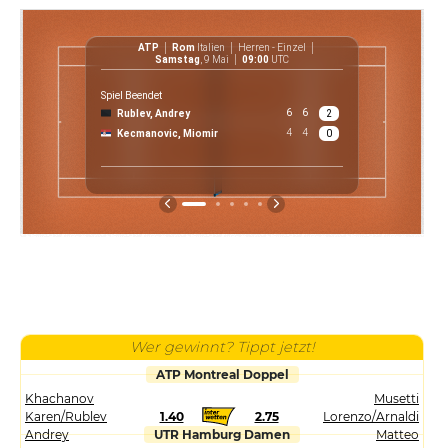
ATP
Rom
Italien
Herren - Einzel
ATP
Samstag
, 9 Mai
09:00
UTC
Spiel Beendet
6
6
Rublev, Andrey
2
€ 
4
4
Kecmanovic, Miomir
0
P
Wer gewinnt? Tippt jetzt!
ATP Montreal Doppel
Khachanov
Musetti
Karen/Rublev
1.40
2.75
Lorenzo/Arnaldi
Andrey
UTR Hamburg Damen
Matteo