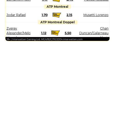
ATP Montreal
Jodar Rafael
1.70
2.15
Musetti Lorenzo
ATP Montreal Doppel
Zverev
Chan
Alexander/Melo
1.12
5.50
Duncan/Galarneau
Marcelo
Alexis
18+ | Interwetten Gaming Ltd. MGA/B2C/110/2004 interwetten.com