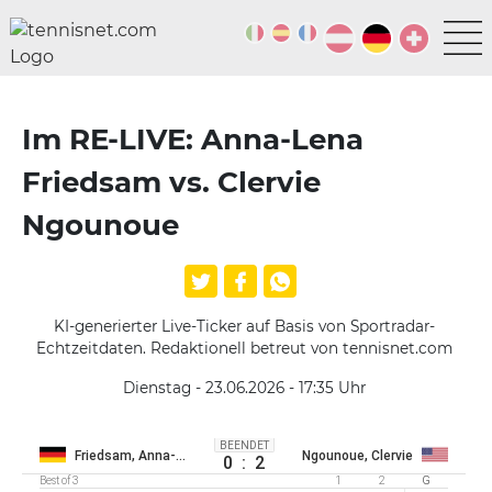
Im RE-LIVE: Anna-Lena
Friedsam vs. Clervie
Ngounoue
KI-generierter Live-Ticker auf Basis von Sportradar-
Echtzeitdaten. Redaktionell betreut von tennisnet.com
Dienstag - 23.06.2026 - 17:35
Uhr
BEENDET
Friedsam, Anna-Lena
Ngounoue, Clervie
0
:
2
Best of 3
1
2
G