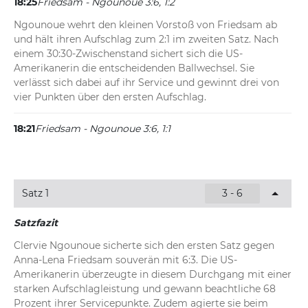
18:25
Friedsam - Ngounoue 3:6, 1:2
Ngounoue wehrt den kleinen Vorstoß von Friedsam ab 
und hält ihren Aufschlag zum 2:1 im zweiten Satz. Nach 
einem 30:30-Zwischenstand sichert sich die US-
Amerikanerin die entscheidenden Ballwechsel. Sie 
verlässt sich dabei auf ihr Service und gewinnt drei von 
vier Punkten über den ersten Aufschlag.
18:21
Friedsam - Ngounoue 3:6, 1:1
Ein makelloses Aufschlagspiel von Anna-Lena Friedsam 
bringt den 1:1-Ausgleich im zweiten Durchgang. Die 
Deutsche gewinnt jeden ihrer Servicepunkte, obwohl sie 
Satz 1
3 - 6
mehrfach über den zweiten Aufschlag gehen muss. 
Ngounoue bleibt beim Return in diesem Spiel völlig 
Satzfazit
chancenlos.
Clervie Ngounoue sicherte sich den ersten Satz gegen 
18:19
Friedsam - Ngounoue 3:6, 0:1
Anna-Lena Friedsam souverän mit 6:3. Die US-
Amerikanerin überzeugte in diesem Durchgang mit einer 
Ngounoue nimmt das Momentum aus dem gewonnenen 
starken Aufschlagleistung und gewann beachtliche 68 
ersten Durchgang mit und sichert sich direkt ihr 
Prozent ihrer Servicepunkte. Zudem agierte sie beim 
Auftaktservice zur 1:0-Führung im zweiten Satz. Trotz 