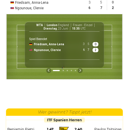
3
5
0
Friedsam, Anna-Lena
6
7
2
Ngounoue, Clervie
WTA
London
England
Frauen - Einzel
WT
Dienstag
, 23 Juni
15:35
UTC
Spiel Beendet
3
5
Friedsam, Anna-Lena
0
6
7
Ngounoue, Clervie
2
Wer gewinnt? Tippt jetzt!
ITF Spanien Herren
Benjamin Pietri
1.47
2.40
Pavlos Tsitsipas