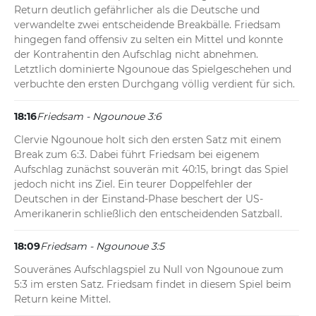
Return deutlich gefährlicher als die Deutsche und 
eines frühen Doppelfehlers lässt die US-Amerikanerin bei 
verwandelte zwei entscheidende Breakbälle. Friedsam 
eigenem Aufschlag nichts anbrennen und verwehrt 
hingegen fand offensiv zu selten ein Mittel und konnte 
Friedsam jegliche Breakchancen.
der Kontrahentin den Aufschlag nicht abnehmen. 
Letztlich dominierte Ngounoue das Spielgeschehen und 
verbuchte den ersten Durchgang völlig verdient für sich.
18:16
Friedsam - Ngounoue 3:6
Clervie Ngounoue holt sich den ersten Satz mit einem 
Break zum 6:3. Dabei führt Friedsam bei eigenem 
Aufschlag zunächst souverän mit 40:15, bringt das Spiel 
jedoch nicht ins Ziel. Ein teurer Doppelfehler der 
Deutschen in der Einstand-Phase beschert der US-
Amerikanerin schließlich den entscheidenden Satzball.
18:09
Friedsam - Ngounoue 3:5
Souveränes Aufschlagspiel zu Null von Ngounoue zum 
5:3 im ersten Satz. Friedsam findet in diesem Spiel beim 
Return keine Mittel.