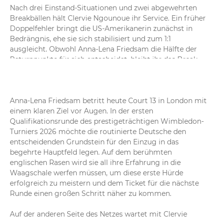
Nach drei Einstand-Situationen und zwei abgewehrten 
Breakbällen hält Clervie Ngounoue ihr Service. Ein früher 
Doppelfehler bringt die US-Amerikanerin zunächst in 
Bedrängnis, ehe sie sich stabilisiert und zum 1:1 
ausgleicht. Obwohl Anna-Lena Friedsam die Hälfte der 
Returnpunkte für sich entscheidet, bleibt ihr das Break 
vorerst verwehrt.
17:42
Friedsam - Ngounoue 1:0
Anna-Lena Friedsam betritt heute Court 13 in London mit 
Maßgeschneiderter Auftakt für Anna-Lena Friedsam. Die 
einem klaren Ziel vor Augen. In der ersten 
Deutsche lässt bei eigenem Service keinen einzigen 
Qualifikationsrunde des prestigeträchtigen Wimbledon-
Punkt der US-Amerikanerin zu und veredelt das erste 
Turniers 2026 möchte die routinierte Deutsche den 
Spiel direkt mit einem Ass. 1:0 im ersten Durchgang.
entscheidenden Grundstein für den Einzug in das 
begehrte Hauptfeld legen. Auf dem berühmten 
englischen Rasen wird sie all ihre Erfahrung in die 
Waagschale werfen müssen, um diese erste Hürde 
erfolgreich zu meistern und dem Ticket für die nächste 
Runde einen großen Schritt näher zu kommen.

Auf der anderen Seite des Netzes wartet mit Clervie 