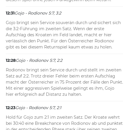
12:31
Gojo - Rodionov 5:7, 3:2
Gojo bringt sein Service souverän durch und sichert sich 
die 3:2-Führung im zweiten Satz. Wenn der erste 
Aufschlag des Kroaten im Feld landet, macht er hier 
verlässlich den Punkt. Für den Österreicher Rodionov 
gibt es bei diesem Returnspiel kaum etwas zu holen.
12:28
Gojo - Rodionov 5:7, 2:2
Rodionov bringt sein Service durch und stellt im zweiten 
Satz auf 2:2. Trotz dreier Fehler beim ersten Aufschlag 
macht der Österreicher in 75 Prozent der Fälle den Punkt. 
Mit einer aggressiven Spielweise gelingt es ihm, Gojo 
hier erfolgreich auf Distanz zu halten.
12:23
Gojo - Rodionov 5:7, 2:1
Hold für Gojo zum 2:1 im zweiten Satz. Der Kroate wehrt 
bei 30:40 eine Breakchance von Rodionov ab und punktet 
in der entscheidenden Phase stark über seinen zweiten 