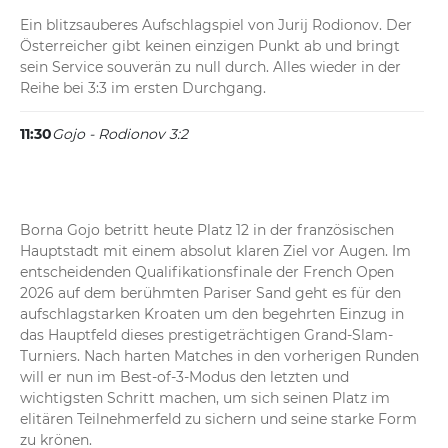
Ein blitzsauberes Aufschlagspiel von Jurij Rodionov. Der 
Österreicher gibt keinen einzigen Punkt ab und bringt 
sein Service souverän zu null durch. Alles wieder in der 
Reihe bei 3:3 im ersten Durchgang.
11:30
Gojo - Rodionov 3:2
Wichtiger Moment für Gojo: Der Kroate wehrt bei 30:40 
einen Breakball von Rodionov nervenstark mit einem Ass 
ab. Mit insgesamt zwei Assen in diesem Spiel sichert er 
sich schließlich das umkämpfte Service und geht im 
Borna Gojo betritt heute Platz 12 in der französischen 
ersten Satz mit 3:2 in Führung.
Hauptstadt mit einem absolut klaren Ziel vor Augen. Im 
entscheidenden Qualifikationsfinale der French Open 
2026 auf dem berühmten Pariser Sand geht es für den 
11:25
Gojo - Rodionov 2:2
aufschlagstarken Kroaten um den begehrten Einzug in 
Rodionov bringt sein Aufschlagspiel sicher durch und 
das Hauptfeld dieses prestigeträchtigen Grand-Slam-
gleicht im ersten Satz zum 2:2 aus. Ein Ass bei 15:0 ebnet 
Turniers. Nach harten Matches in den vorherigen Runden 
dem Österreicher den Weg, während Gojo nur einen 
will er nun im Best-of-3-Modus den letzten und 
einzigen Punkt für sich verbuchen kann.
wichtigsten Schritt machen, um sich seinen Platz im 
elitären Teilnehmerfeld zu sichern und seine starke Form 
zu krönen.
