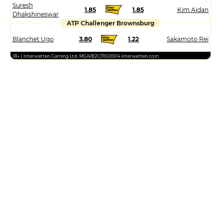
Suresh
1.85
1.85
Kim Aidan
Dhakshineswar
ATP Challenger Brownsburg
Blanchet Ugo
3.80
1.22
Sakamoto Rei
18+ | Interwetten Gaming Ltd. MGA/B2C/110/2004 interwetten.com