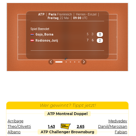
ATP
Paris
Frankreich
Herren - Einzel
ATP
Freitag
, 22 Mai
09:00
UTC
Spiel Beendet
5
3
Gojo, Borna
0
7
6
Rodionov, Jurij
2
Wer gewinnt? Tippt jetzt!
ATP Montreal Doppel
Arribage
Medvedev
Theo/Olivetti
1.43
2.65
Daniil/Marozsan
Albano
ATP Challenger Brownsburg
Fabian