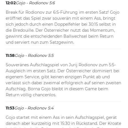
12:02
Gojo - Rodionov 5:6
Break für Rodionov zur 6:5-Führung im ersten Satz! Gojo 
eröffnet das Spiel zwar souverän mit einem Ass, bringt 
sich jedoch durch einen Doppelfehler bei 30:15 selbst in 
die Bredouille. Der Österreicher nutzt das Momentum, 
gewinnt die entscheidenden Ballwechsel beim Return 
und serviert nun zum Satzgewinn.
11:58
Gojo - Rodionov 5:5
Souveränes Aufschlagspiel von Jurij Rodionov zum 5:5-
Ausgleich im ersten Satz. Der Österreicher dominiert bei 
eigenem Service, gibt keinen einzigen Punkt ab und 
verlässt sich dabei zweimal erfolgreich auf seinen zweiten 
Aufschlag. Borna Gojo bleibt in diesem Game beim 
Return völlig chancenlos.
11:53
Gojo - Rodionov 5:4
Gojo startet mit einem Ass in sein Aufschlagspiel, gerät 
danach aber kurzzeitig mit 15:30 in Rückstand. Der Kroate 