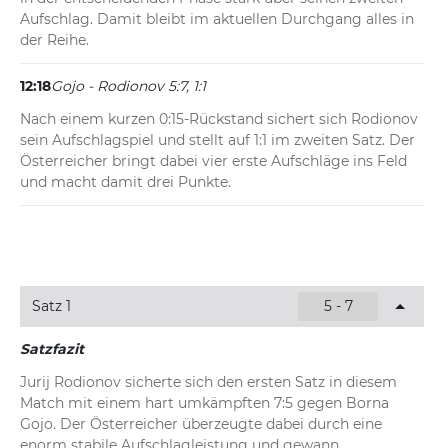
Aufschlag. Damit bleibt im aktuellen Durchgang alles in 
der Reihe.
12:18
Gojo - Rodionov 5:7, 1:1
Nach einem kurzen 0:15-Rückstand sichert sich Rodionov 
sein Aufschlagspiel und stellt auf 1:1 im zweiten Satz. Der 
Österreicher bringt dabei vier erste Aufschläge ins Feld 
und macht damit drei Punkte.
12:14
Gojo - Rodionov 5:7, 1:0
Borna Gojo erwischt einen soliden Start in den zweiten 
Satz und bringt sein Auftakt-Service zum 1:0 durch. Nach 
dem knappen Satzverlust im ersten Durchgang wird es 
Satz 1
5 - 7
beim 30:30 kurz eng, doch der Kroate sichert sich die 
beiden darauffolgenden Ballwechsel. Insgesamt gewinnt 
Satzfazit
er in diesem Aufschlagspiel zwei Punkte über sein erstes 
Jurij Rodionov sicherte sich den ersten Satz in diesem 
Service und hält Rodionov auf Distanz.
Match mit einem hart umkämpften 7:5 gegen Borna 
Gojo. Der Österreicher überzeugte dabei durch eine 
enorm stabile Aufschlagleistung und gewann 