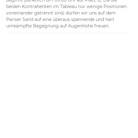
beginnt pünktlich um 09:00 Uhr auf Platz 12. Da die 
beiden Kontrahenten im Tableau nur wenige Positionen 
voneinander getrennt sind, dürfen wir uns auf dem 
Pariser Sand auf eine überaus spannende und hart 
umkämpfte Begegnung auf Augenhöhe freuen.