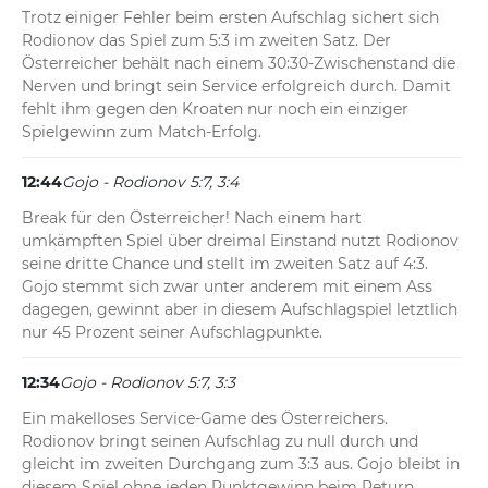
Trotz einiger Fehler beim ersten Aufschlag sichert sich 
Rodionov das Spiel zum 5:3 im zweiten Satz. Der 
Österreicher behält nach einem 30:30-Zwischenstand die 
Nerven und bringt sein Service erfolgreich durch. Damit 
fehlt ihm gegen den Kroaten nur noch ein einziger 
Spielgewinn zum Match-Erfolg.
12:44
Gojo - Rodionov 5:7, 3:4
Break für den Österreicher! Nach einem hart 
umkämpften Spiel über dreimal Einstand nutzt Rodionov 
seine dritte Chance und stellt im zweiten Satz auf 4:3. 
Gojo stemmt sich zwar unter anderem mit einem Ass 
dagegen, gewinnt aber in diesem Aufschlagspiel letztlich 
nur 45 Prozent seiner Aufschlagpunkte.
12:34
Gojo - Rodionov 5:7, 3:3
Ein makelloses Service-Game des Österreichers. 
Rodionov bringt seinen Aufschlag zu null durch und 
gleicht im zweiten Durchgang zum 3:3 aus. Gojo bleibt in 
diesem Spiel ohne jeden Punktgewinn beim Return.