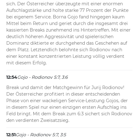
sich. Der Österreicher überzeugte mit einer enormen 
Aufschlagstärke und holte starke 77 Prozent der Punkte 
bei eigenem Service. Borna Gojo fand hingegen kaum 
Mittel beim Return und geriet durch die insgesamt drei 
kassierten Breaks zunehmend ins Hintertreffen. Mit einer 
deutlich höheren Aggressivität und spielerischen 
Dominanz diktierte er durchgehend das Geschehen auf 
dem Platz. Letztendlich belohnte sich Rodionov nach 
einer konstant konzentrierten Leistung völlig verdient 
mit diesem Erfolg.
12:54
Gojo - Rodionov 5:7, 3:6
Break und damit der Matchgewinn für Jurij Rodionov! 
Der Österreicher profitiert in dieser entscheidenden 
Phase von einer wackeligen Service-Leistung Gojos, der 
in diesem Spiel nur einen einzigen ersten Aufschlag ins 
Feld bringt. Mit dem Break zum 6:3 sichert sich Rodionov 
den verdienten Zweisatzsieg.
12:51
Gojo - Rodionov 5:7, 3:5