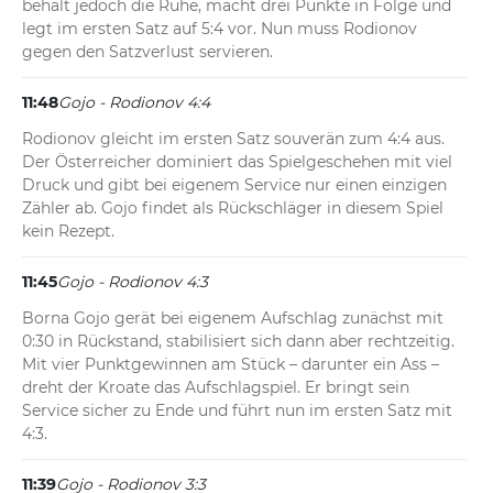
behält jedoch die Ruhe, macht drei Punkte in Folge und 
legt im ersten Satz auf 5:4 vor. Nun muss Rodionov 
gegen den Satzverlust servieren.
11:48
Gojo - Rodionov 4:4
Rodionov gleicht im ersten Satz souverän zum 4:4 aus. 
Der Österreicher dominiert das Spielgeschehen mit viel 
Druck und gibt bei eigenem Service nur einen einzigen 
Zähler ab. Gojo findet als Rückschläger in diesem Spiel 
kein Rezept.
11:45
Gojo - Rodionov 4:3
Borna Gojo gerät bei eigenem Aufschlag zunächst mit 
0:30 in Rückstand, stabilisiert sich dann aber rechtzeitig. 
Mit vier Punktgewinnen am Stück – darunter ein Ass – 
dreht der Kroate das Aufschlagspiel. Er bringt sein 
Service sicher zu Ende und führt nun im ersten Satz mit 
4:3.
11:39
Gojo - Rodionov 3:3