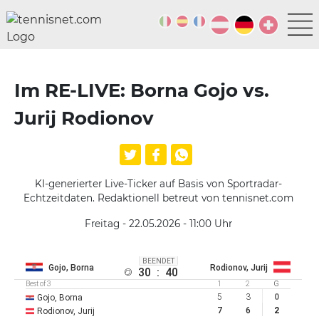
Im RE-LIVE: Borna Gojo vs.
Jurij Rodionov
KI-generierter Live-Ticker auf Basis von Sportradar-
Echtzeitdaten. Redaktionell betreut von tennisnet.com
Freitag - 22.05.2026 - 11:00
Uhr
BEENDET
Gojo, Borna
Rodionov, Jurij
30
:
40
Best of 3
1
2
G
5
3
0
Gojo, Borna
7
6
2
Rodionov, Jurij